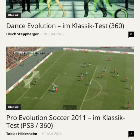
Klassik
Dance Evolution – im Klassik-Test (360)
Ulrich Steppberger
-
20. Juni 2026
0
Klassik
Pro Evolution Soccer 2011 – im Klassik-
Test (PS3 / 360)
Tobias Hildesheim
-
10. Mai 2026
2