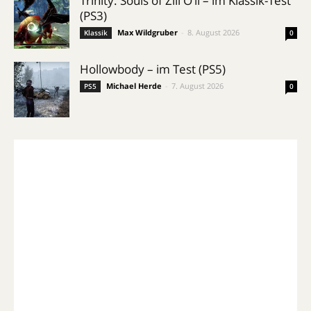
Trinity: Souls of Zill O’ll – im Klassik-Test
(PS3)
Max Wildgruber
-
8. August 2026
Klassik
0
Hollowbody – im Test (PS5)
Michael Herde
-
7. August 2026
PS5
0