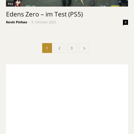
PS5
Edens Zero – im Test (PS5)
Kevin Pinhao
-
9. Oktober 2025
0
1
2
3