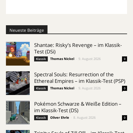
Neueste Beiträge
Shantae: Risky’s Revenge – im Klassik-
Test (DSi)
Thomas Nickel
-
9. August 2026
Klassik
0
Spectral Souls: Resurrection of the
Ethereal Empires – im Klassik-Test (PSP)
Thomas Nickel
-
9. August 2026
Klassik
0
Pokémon Schwarze & Weiße Edition –
im Klassik-Test (DS)
Oliver Ehrle
-
8. August 2026
Klassik
0