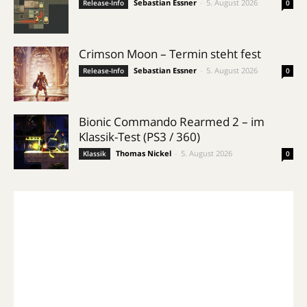
Sebastian Essner
-
5. August 2026
Release-Info
0
Crimson Moon – Termin steht fest
Sebastian Essner
-
5. August 2026
Release-Info
0
Bionic Commando Rearmed 2 – im
Klassik-Test (PS3 / 360)
Thomas Nickel
-
5. August 2026
Klassik
0