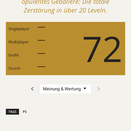
opulentes Geballere: Die totale
Zerstörung in über 20 Leveln.
72
Singleplayer
Multiplayer
Grafik
Sound
TAGS
PS