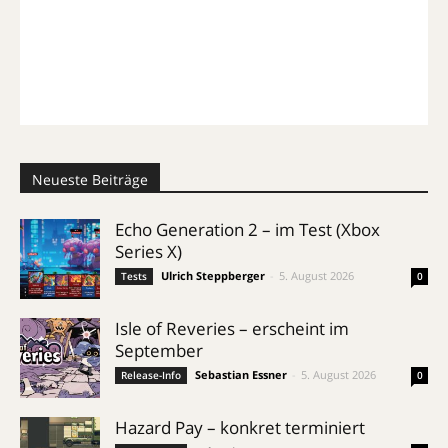
Neueste Beiträge
Echo Generation 2 – im Test (Xbox
Series X)
Ulrich Steppberger
-
5. August 2026
Tests
0
Isle of Reveries – erscheint im
September
Sebastian Essner
-
5. August 2026
Release-Info
0
Hazard Pay – konkret terminiert