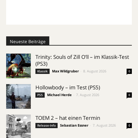
Neueste Beiträge
Trinity: Souls of Zill O’ll – im Klassik-Test
(PS3)
Max Wildgruber
-
8. August 2026
Klassik
0
Hollowbody – im Test (PS5)
Michael Herde
-
7. August 2026
PS5
0
TOEM 2 – hat einen Termin
Sebastian Essner
-
7. August 2026
Release-Info
0