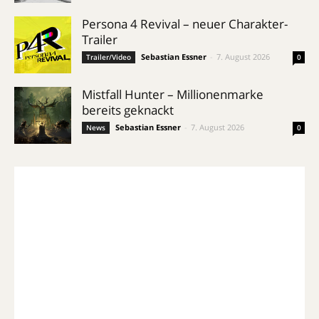
Persona 4 Revival – neuer Charakter-
Trailer
Sebastian Essner
-
7. August 2026
Trailer/Video
0
Mistfall Hunter – Millionenmarke
bereits geknackt
Sebastian Essner
-
7. August 2026
News
0