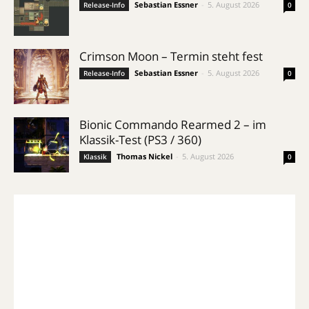
Sebastian Essner
-
5. August 2026
Release-Info
0
Crimson Moon – Termin steht fest
Sebastian Essner
-
5. August 2026
Release-Info
0
Bionic Commando Rearmed 2 – im
Klassik-Test (PS3 / 360)
Thomas Nickel
-
5. August 2026
Klassik
0