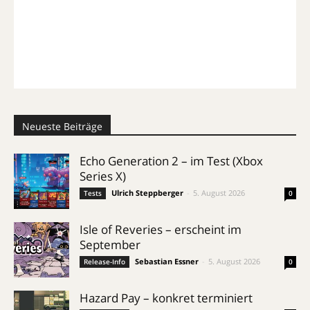
Neueste Beiträge
Echo Generation 2 – im Test (Xbox
Series X)
Ulrich Steppberger
-
5. August 2026
Tests
0
Isle of Reveries – erscheint im
September
Sebastian Essner
-
5. August 2026
Release-Info
0
Hazard Pay – konkret terminiert