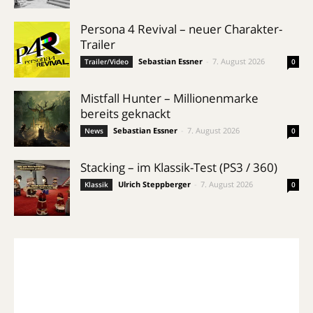
Persona 4 Revival – neuer Charakter-
Trailer
Sebastian Essner
-
7. August 2026
Trailer/Video
0
Mistfall Hunter – Millionenmarke
bereits geknackt
Sebastian Essner
-
7. August 2026
News
0
Stacking – im Klassik-Test (PS3 / 360)
Ulrich Steppberger
-
7. August 2026
Klassik
0