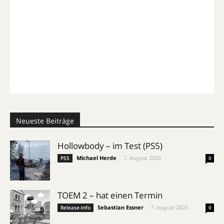
Neueste Beiträge
Hollowbody – im Test (PS5)
Michael Herde
-
7. August 2026
PS5
0
TOEM 2 – hat einen Termin
Sebastian Essner
-
7. August 2026
Release-Info
0