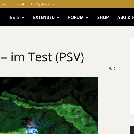
Switch
Klassik
Alle Systeme
e
TESTS
EXTENDED
FORUM
SHOP
ABO & 
– im Test (PSV)
0