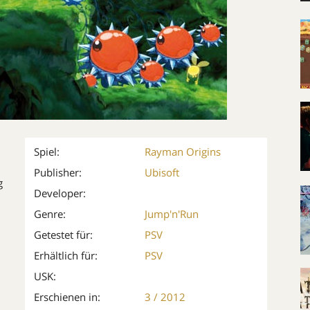
Spiel:
Rayman Origins
Publisher:
Ubisoft
g
Developer:
Genre:
Jump'n'Run
Getestet für:
PSV
Erhältlich für:
PSV
USK:
Erschienen in:
3 / 2012