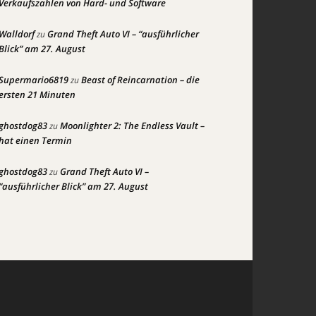
Verkaufszahlen von Hard- und Software
Walldorf
Grand Theft Auto VI – “ausführlicher
zu
Blick” am 27. August
Supermario6819
Beast of Reincarnation – die
zu
ersten 21 Minuten
ghostdog83
Moonlighter 2: The Endless Vault –
zu
hat einen Termin
ghostdog83
Grand Theft Auto VI –
zu
“ausführlicher Blick” am 27. August