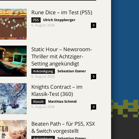
Rune Dice – im Test (PS5)
Ulrich Steppberger
-
PS5
6. August 2026
0
Static Hour – Newsroom-
Thriller mit Achtziger-
Setting angekündigt
Sebastian Essner
-
Ankündigung
6. August 2026
0
Knights Contract – im
Klassik-Test (360)
Matthias Schmid
-
Klassik
6. August 2026
0
Beaten Path – für PS5, XSX
& Switch vorgestellt
Sebastian Essner
-
Ankündigung