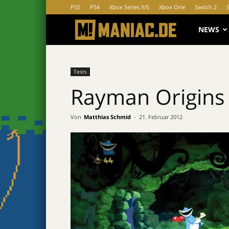
PS5
PS4
Xbox Series X/S
Xbox One
Switch 2
MANIAC.d
NEWS
Tests
Rayman Origins 
Von
Matthias Schmid
-
21. Februar 2012