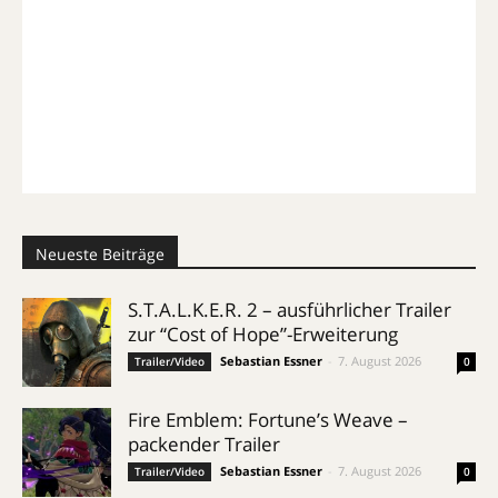
Neueste Beiträge
S.T.A.L.K.E.R. 2 – ausführlicher Trailer
zur “Cost of Hope”-Erweiterung
Sebastian Essner
-
7. August 2026
Trailer/Video
0
Fire Emblem: Fortune’s Weave –
packender Trailer
Sebastian Essner
-
7. August 2026
Trailer/Video
0