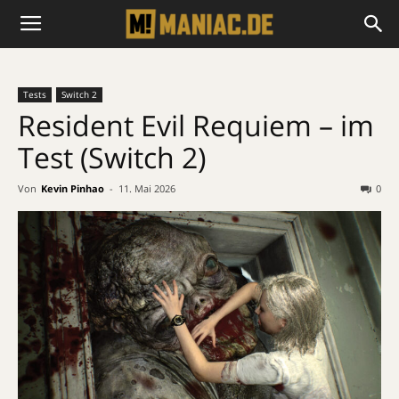
Tests
Switch 2
Resident Evil Requiem – im
Test (Switch 2)
Von
Kevin Pinhao
-
11. Mai 2026
0