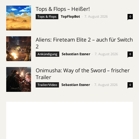
Tops & Flops – Heißer!
TopFlopBot
-
7. August 2026
Tops & Flops
0
Aliens: Fireteam Elite 2 – auch für Switch
2
Sebastian Essner
-
7. August 2026
Ankündigung
0
Onimusha: Way of the Sword – frischer
Trailer
Sebastian Essner
-
7. August 2026
Trailer/Video
0