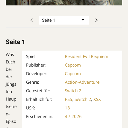
Seite 1
Was
Spiel:
Resident Evil Requiem
Euch
Publisher:
Capcom
bei
Developer:
Capcom
der
Genre:
Action-Adventure
jüngs
Getestet für:
Switch 2
ten
Haup
Erhältlich für:
PS5
,
Switch 2
,
XSX
tserie
USK:
18
n-
Erschienen in:
4 / 2026
Episo