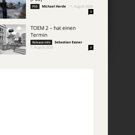
Michael Herde
-
7. August 2026
PS5
0
TOEM 2 – hat einen
Termin
Sebastian Essner
-
Release-Info
7. August 2026
0