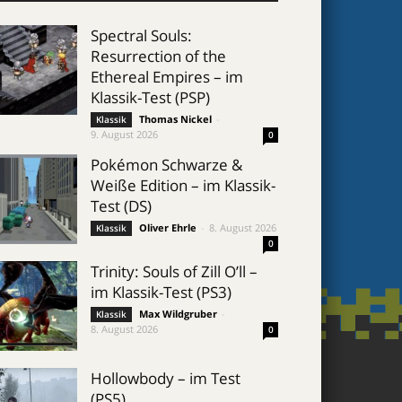
Spectral Souls:
Resurrection of the
Ethereal Empires – im
Klassik-Test (PSP)
Thomas Nickel
-
Klassik
9. August 2026
0
Pokémon Schwarze &
Weiße Edition – im Klassik-
Test (DS)
Oliver Ehrle
-
8. August 2026
Klassik
0
Trinity: Souls of Zill O’ll –
im Klassik-Test (PS3)
Max Wildgruber
-
Klassik
8. August 2026
0
Hollowbody – im Test
(PS5)