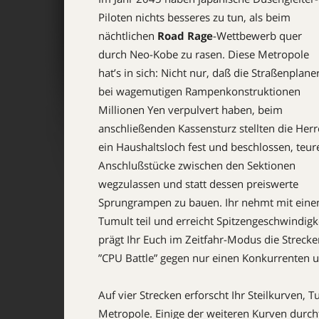
Piloten nichts besseres zu tun, als beim
nächtlichen
Road Rage
-Wettbewerb quer
durch Neo-Kobe zu rasen. Diese Metropole
hat’s in sich: Nicht nur, daß die Straßenplane
bei wagemutigen Rampenkonstruktionen
Millionen Yen verpulvert haben, beim
anschließenden Kassensturz stellten die Her
ein Haushaltsloch fest und beschlossen, teur
Anschlußstücke zwischen den Sektionen
wegzulassen und statt dessen preiswerte
Sprungrampen zu bauen. Ihr nehmt mit eine
Tumult teil und erreicht Spitzenge­schwin­d
prägt Ihr Euch im Zeitfahr-Modus die Strecke
”CPU Battle” gegen nur einen Kon­kurrenten u
Auf vier Strecken erforscht Ihr Steilkurven,
Metro­pole. Einige der weiteren Kur­ven durch