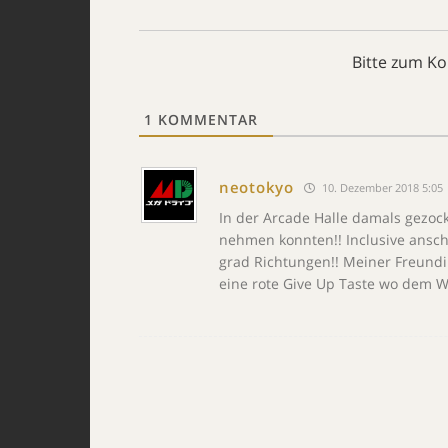
Bitte zum K
1
KOMMENTAR
neotokyo
10. Dezember 2018 5:05
In der Arcade Halle damals gezock
nehmen konnten!! Inclusive anschn
grad Richtungen!! Meiner Freundi
eine rote Give Up Taste wo dem W