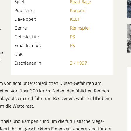
Spiel:
Road Rage
Publisher:
Konami
Developer:
KCET
Genre:
Rennspiel
r
Getestet für:
PS
Erhältlich für:
PS
ren
USK:
e
Erschienen in:
3 / 1997
m von acht unterschiedlichen Düsen-Gefährten am
igkeiten von über 300 km/h. Neben den üblichen Rennen
nlayouts ein und fahrt um Bestzei­ten, während Ihr beim
m die Wette rast.
 Tunnels und Rampen rund um die futuristische Mega-
fahrt Ihr mit geschicktem Einlen­ken, andere sind für die