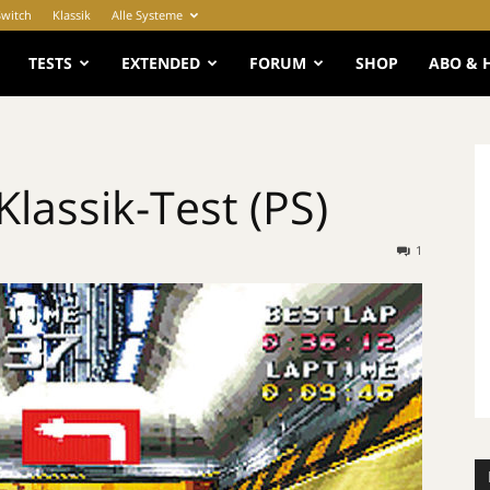
Switch
Klassik
Alle Systeme
e
TESTS
EXTENDED
FORUM
SHOP
ABO & 
lassik-Test (PS)
1