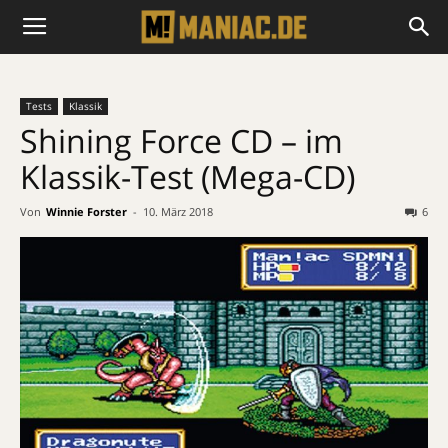
Tests
Klassik
Shining Force CD – im
Klassik-Test (Mega-CD)
Von
Winnie Forster
-
10. März 2018
6