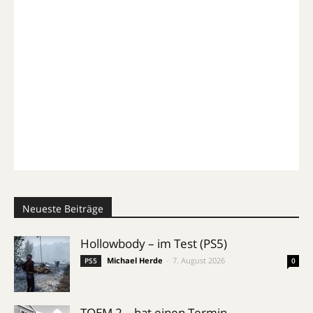
Neueste Beiträge
Hollowbody – im Test (PS5)
Michael Herde
-
7. August 2026
PS5
0
TOEM 2 – hat einen Termin