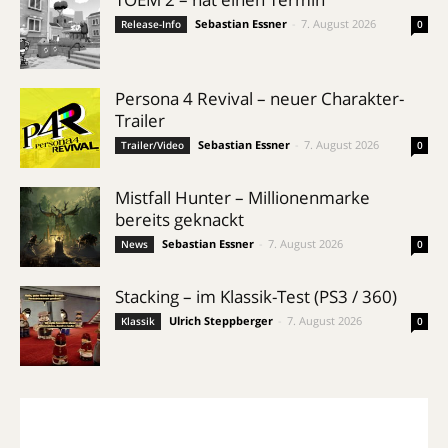
Sebastian Essner
-
7. August 2026
Release-Info
0
Persona 4 Revival – neuer Charakter-
Trailer
Sebastian Essner
-
7. August 2026
Trailer/Video
0
Mistfall Hunter – Millionenmarke
bereits geknackt
Sebastian Essner
-
7. August 2026
News
0
Stacking – im Klassik-Test (PS3 / 360)
Ulrich Steppberger
-
7. August 2026
Klassik
0