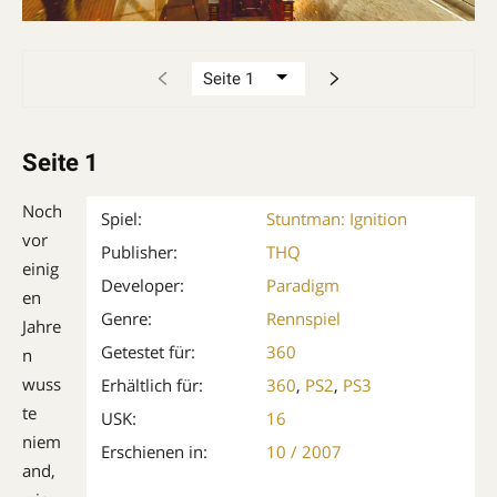
Seite 1
Noch
Spiel:
Stuntman: Ignition
vor
Publisher:
THQ
einig
Developer:
Paradigm
en
Genre:
Rennspiel
Jahre
Getestet für:
360
n
wuss
Erhältlich für:
360
,
PS2
,
PS3
te
USK:
16
niem
Erschienen in:
10 / 2007
and,