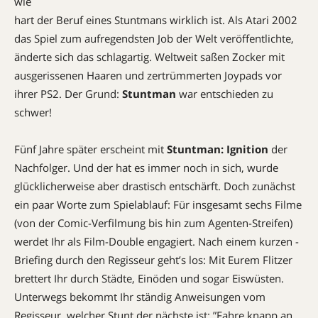
wie
hart der Beruf eines Stuntmans wirklich ist. Als Atari 2002
das Spiel zum aufregendsten Job der Welt veröffentlichte,
änderte sich das schlagartig. Weltweit saßen Zocker mit
ausgerissenen Haaren und zertrümmerten Joypads vor
ihrer PS2. Der Grund:
Stuntman
war entschieden zu
schwer!
Fünf Jahre später erscheint mit
Stuntman: Ignition
der
Nachfolger. Und der hat es immer noch in sich, wurde
glücklicherweise aber drastisch entschärft. Doch zunächst
ein paar Worte zum Spielablauf: Für insgesamt sechs Filme
(von der ­Comic-Verfilmung bis hin zum Agenten-Streifen)
werdet Ihr als Film-Double engagiert. Nach einem kurzen ­
Briefing durch den Regisseur geht’s los: Mit Eurem Flitzer
brettert Ihr durch Städte, Ein­öden und sogar Eiswüsten.
Unterwegs bekommt Ihr ständig Anweisungen vom
Regisseur, welcher Stunt der nächste ist: ”Fahre knapp an