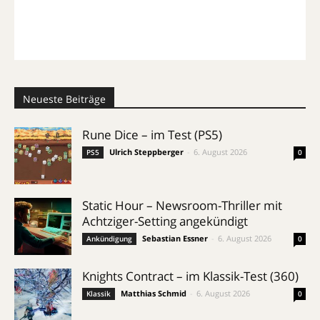
Neueste Beiträge
Rune Dice – im Test (PS5)
Ulrich Steppberger
-
6. August 2026
PS5
0
Static Hour – Newsroom-Thriller mit
Achtziger-Setting angekündigt
Sebastian Essner
-
6. August 2026
Ankündigung
0
Knights Contract – im Klassik-Test (360)
Matthias Schmid
-
6. August 2026
Klassik
0