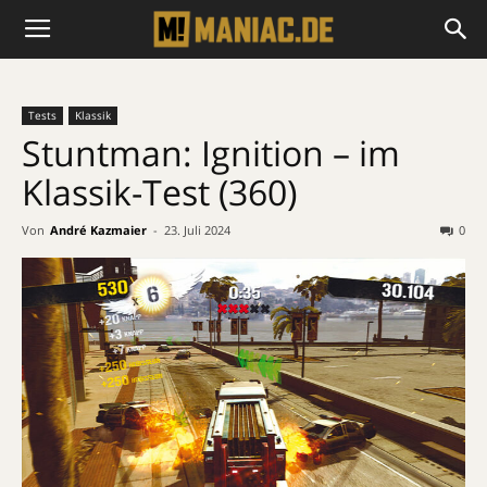
Tests
Klassik
Stuntman: Ignition – im
Klassik-Test (360)
Von
André Kazmaier
-
23. Juli 2024
0