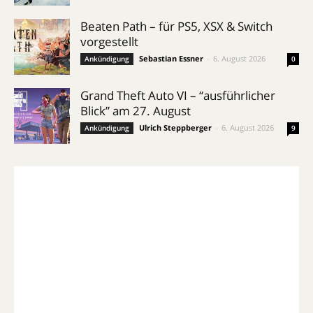
Beaten Path – für PS5, XSX & Switch
vorgestellt
Sebastian Essner
-
6. August 2026
Ankündigung
0
Grand Theft Auto VI – “ausführlicher
Blick” am 27. August
Ulrich Steppberger
-
6. August 2026
Ankündigung
9