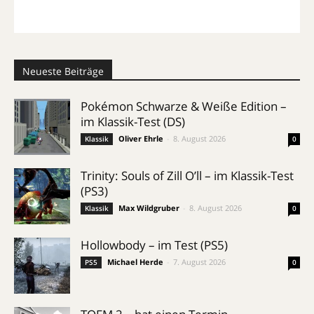
Neueste Beiträge
Pokémon Schwarze & Weiße Edition –
im Klassik-Test (DS)
Oliver Ehrle
-
8. August 2026
Klassik
0
Trinity: Souls of Zill O’ll – im Klassik-Test
(PS3)
Max Wildgruber
-
8. August 2026
Klassik
0
Hollowbody – im Test (PS5)
Michael Herde
-
7. August 2026
PS5
0