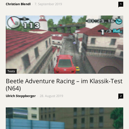
Christian Blendl
-
7. September 2019
1
Tests
Beetle Adventure Racing – im Klassik-Test
(N64)
Ulrich Steppberger
-
28. August 2019
2