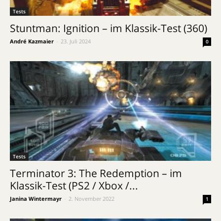
Tests
Stuntman: Ignition – im Klassik-Test (360)
André Kazmaier
-
23. Juli 2024
0
Tests
Terminator 3: The Redemption – im
Klassik-Test (PS2 / Xbox /...
Janina Wintermayr
-
2. November 2022
1