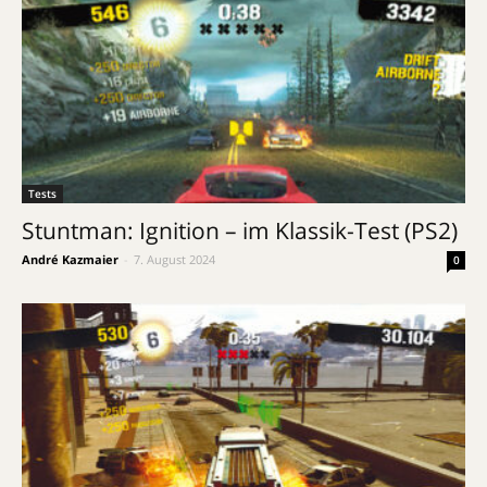
Tests
Stuntman: Ignition – im Klassik-Test (PS2)
André Kazmaier
-
7. August 2024
0