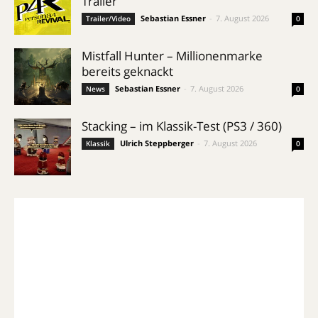
Trailer
Sebastian Essner
-
7. August 2026
Trailer/Video
0
Mistfall Hunter – Millionenmarke
bereits geknackt
Sebastian Essner
-
7. August 2026
News
0
Stacking – im Klassik-Test (PS3 / 360)
Ulrich Steppberger
-
7. August 2026
Klassik
0