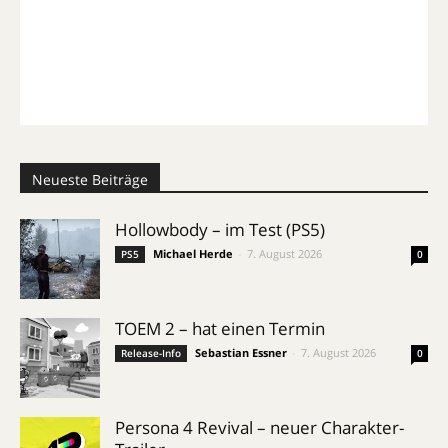
Neueste Beiträge
Hollowbody – im Test (PS5)
Michael Herde
-
7. August 2026
PS5
0
TOEM 2 – hat einen Termin
Sebastian Essner
-
7. August 2026
Release-Info
0
Persona 4 Revival – neuer Charakter-