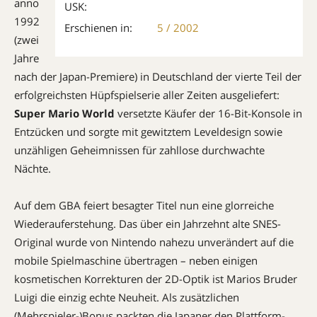
anno
USK:
1992
Erschienen in:
5 / 2002
(zwei
Jahre
nach der Japan-Premiere) in Deutsch­land der vierte Teil der
erfolgreichsten Hüpf­spiel­serie aller Zeiten ausgeliefert:
Super Mario World
versetzte Käufer der 16-Bit-Konsole in
Entzücken und sorgte mit gewitztem Leveldesign sowie
unzähligen Geheim­nissen für zahllose durchwachte
Nächte.
Auf dem GBA feiert besagter Titel nun eine glorreiche
Wiederauferstehung. Das über ein Jahrzehnt alte SNES-
Original wurde von Nintendo nahezu unverändert auf die
mobile Spielmaschine übertragen – neben einigen
kosmetischen Korrekturen der 2D-Optik ist Marios Bruder
Luigi die einzig echte Neuheit. Als zusätzlichen
(Mehrspieler-)Bonus packten die Japaner den Plattform-