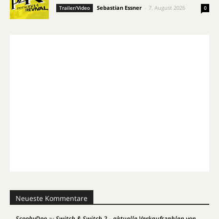
Sebastian Essner
-
7. August 2026
Trailer/Video
0
Neueste Kommentare
ScoobyDoo
Switch & Switch 2 – aktuelle Verkaufszahlen von
zu