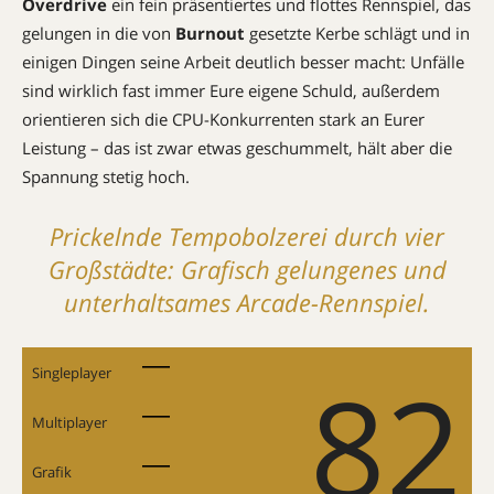
Overdrive
ein fein präsentiertes und flottes Rennspiel, das
gelungen in die von
Burnout
gesetzte Kerbe schlägt und in
einigen Dingen seine Arbeit deutlich besser macht: Unfälle
sind wirklich fast immer Eure eigene Schuld, außerdem
orientieren sich die CPU-Kon­kurrenten stark an Eurer
Leistung – das ist zwar etwas geschummelt, hält aber die
Spannung stetig hoch.
Prickelnde Tempo­bol­zerei durch vier
Groß­städte: Grafisch gelungenes und
unterhaltsames Arcade-Rennspiel.
82
Singleplayer
Multiplayer
Grafik