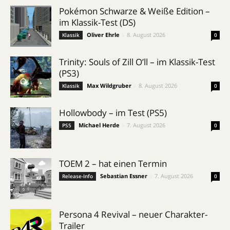
Pokémon Schwarze & Weiße Edition –
im Klassik-Test (DS)
Oliver Ehrle
-
8. August 2026
Klassik
0
Trinity: Souls of Zill O’ll – im Klassik-Test
(PS3)
Max Wildgruber
-
8. August 2026
Klassik
0
Hollowbody – im Test (PS5)
Michael Herde
-
7. August 2026
PS5
0
TOEM 2 – hat einen Termin
Sebastian Essner
-
7. August 2026
Release-Info
0
Persona 4 Revival – neuer Charakter-
Trailer