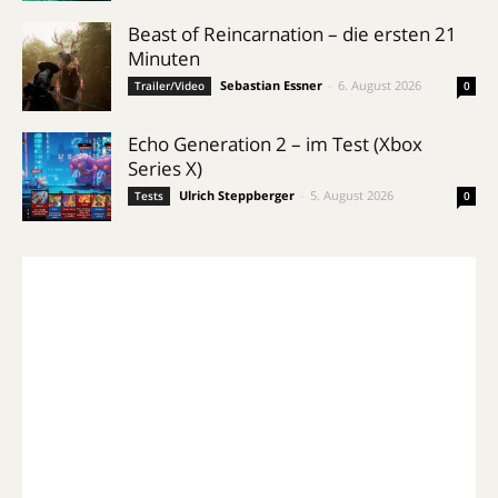
Beast of Reincarnation – die ersten 21
Minuten
Sebastian Essner
-
6. August 2026
Trailer/Video
0
Echo Generation 2 – im Test (Xbox
Series X)
Ulrich Steppberger
-
5. August 2026
Tests
0