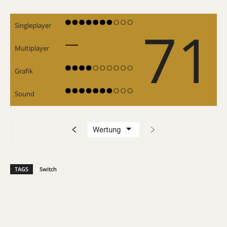
71
Singleplayer
Multiplayer
Grafik
Sound
TAGS
Switch