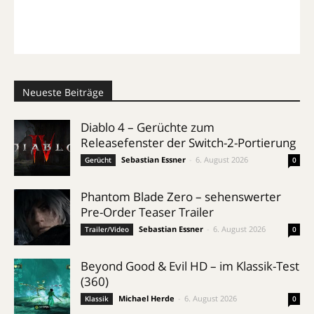
Neueste Beiträge
Diablo 4 – Gerüchte zum
Releasefenster der Switch-2-Portierung
Sebastian Essner
-
6. August 2026
Gerücht
0
Phantom Blade Zero – sehenswerter
Pre-Order Teaser Trailer
Sebastian Essner
-
6. August 2026
Trailer/Video
0
Beyond Good & Evil HD – im Klassik-Test
(360)
Michael Herde
-
6. August 2026
Klassik
0