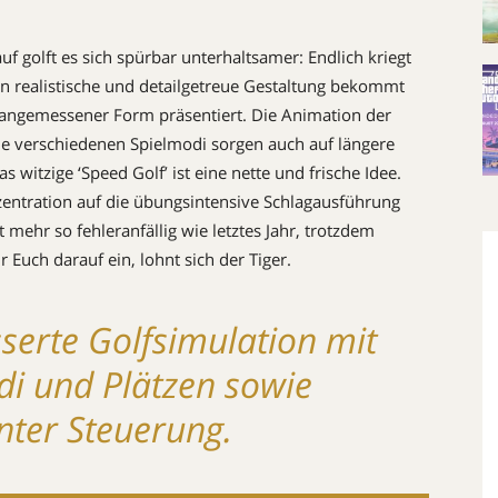
f golft es sich spürbar unterhaltsamer: Endlich kriegt
en realistische und detailgetreue Ge­stal­tung bekommt
in ange­mes­sener Form präsentiert. Die Animation der
 Die verschiedenen Spiel­modi sorgen auch auf längere
 witzige ‘Speed Golf’ ist eine nette und frische Idee.
en­­tration auf die übungs­intensive Schlagaus­füh­rung
 mehr so fehleranfällig wie letztes Jahr, trot­zdem
r Euch da­rauf ein, lohnt sich der Tiger.
serte Golfsimulation mit
di und Plätzen sowie
ter Steuerung.