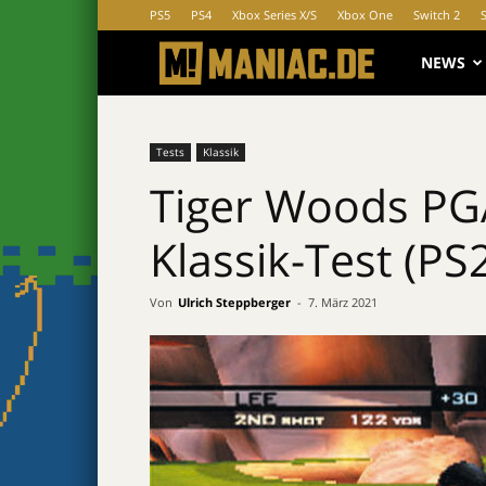
PS5
PS4
Xbox Series X/S
Xbox One
Switch 2
MANIAC.d
NEWS
Tests
Klassik
Tiger Woods PG
Klassik-Test (PS
Von
Ulrich Steppberger
-
7. März 2021