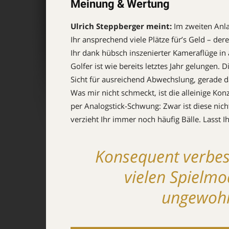
Meinung & Wertung
Ulrich Steppberger meint:
Im zweiten Anlau
Ihr ansprechend viele Plätze für’s Geld – der
Ihr dank hübsch in­sze­nier­ter Kamera­flüge 
Golfer ist wie bereits letztes Jahr gelungen.
Sicht für ausreichend Abwechs­lung, gerade das
Was mir nicht schmeckt, ist die alleinige Konz
per Analog­stick-Schwung: Zwar ist diese nicht
verzieht Ihr immer noch häu­­fig Bälle. Lasst Ih
Konsequent verbes
vielen Spielmo
ungewohn