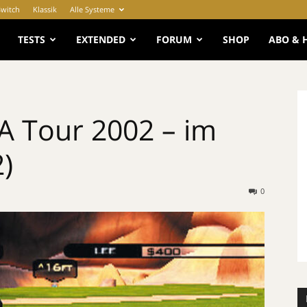
Switch
Klassik
Alle Systeme
e
TESTS
EXTENDED
FORUM
SHOP
ABO & 
A Tour 2002 – im
2)
0