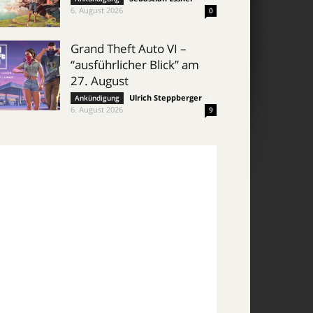
6. August 2026
0
Grand Theft Auto VI –
“ausführlicher Blick” am
27. August
Ulrich Steppberger
-
Ankündigung
6. August 2026
9