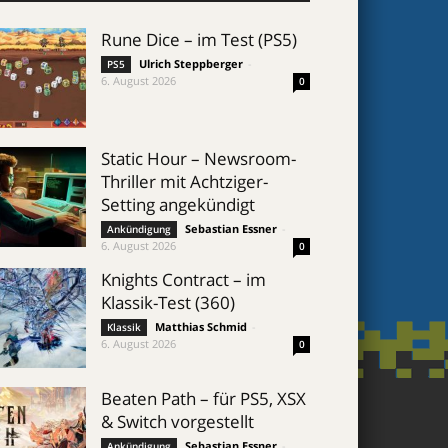
Rune Dice – im Test (PS5)
Ulrich Steppberger
-
PS5
6. August 2026
0
Static Hour – Newsroom-
Thriller mit Achtziger-
Setting angekündigt
Sebastian Essner
-
Ankündigung
6. August 2026
0
Knights Contract – im
Klassik-Test (360)
Matthias Schmid
-
Klassik
6. August 2026
0
Beaten Path – für PS5, XSX
& Switch vorgestellt
Sebastian Essner
-
Ankündigung