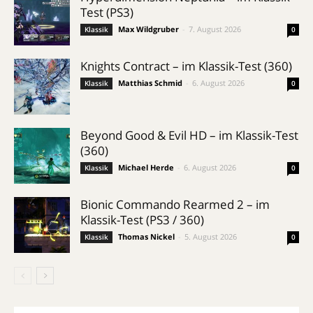
Test (PS3)
Max Wildgruber
-
7. August 2026
Klassik
0
Knights Contract – im Klassik-Test (360)
Matthias Schmid
-
6. August 2026
Klassik
0
Beyond Good & Evil HD – im Klassik-Test
(360)
Michael Herde
-
6. August 2026
Klassik
0
Bionic Commando Rearmed 2 – im
Klassik-Test (PS3 / 360)
Thomas Nickel
-
5. August 2026
Klassik
0