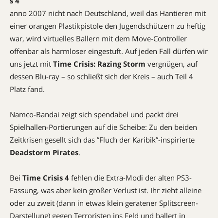
s 4
anno 2007 nicht nach Deutschland, weil das Hantieren mit
einer orangen Plastikpistole den Jugendschützern zu heftig
war, wird virtuelles Ballern mit dem Move-Controller
offenbar als harmloser eingestuft. Auf jeden Fall dürfen wir
uns jetzt mit
Time Crisis: Razing Storm
vergnügen, auf
dessen Blu-ray – so schließt sich der Kreis – auch Teil 4
Platz fand.
Namco-Bandai zeigt sich spendabel und packt drei
Spielhallen-Portie­rungen auf die Scheibe: Zu den beiden
Zeitkrisen gesellt sich das ”Fluch der Karibik”-inspirierte
Deadstorm Pirates
.
Bei
Time Crisis 4
fehlen die ­Extra-Modi der alten PS3-
Fassung, was aber kein großer Verlust ist. Ihr zieht alleine
oder zu zweit (dann in etwas klein geratener Splitscreen-
Darstellung) gegen Terroristen ins Feld und ballert in