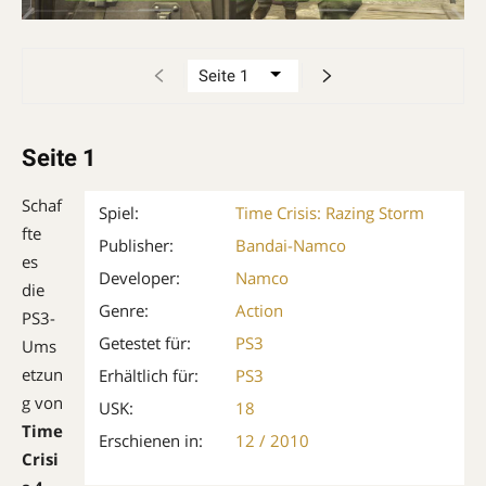
Seite 1
Schaf
Spiel:
Time Crisis: Razing Storm
fte
Publisher:
Bandai-Namco
es
Developer:
Namco
die
Genre:
Action
PS3-
Getestet für:
PS3
Ums
etzun
Erhältlich für:
PS3
g von
USK:
18
Time
Erschienen in:
12 / 2010
Crisi