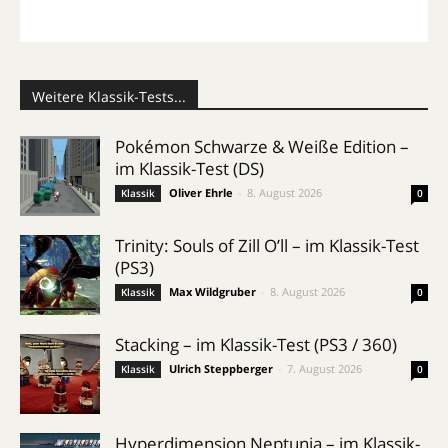
Weitere Klassik-Tests...
Pokémon Schwarze & Weiße Edition –
im Klassik-Test (DS)
Oliver Ehrle
-
8. August 2026
Klassik
0
Trinity: Souls of Zill O’ll – im Klassik-Test
(PS3)
Max Wildgruber
-
8. August 2026
Klassik
0
Stacking – im Klassik-Test (PS3 / 360)
Ulrich Steppberger
-
7. August 2026
Klassik
0
Hyperdimension Neptunia – im Klassik-