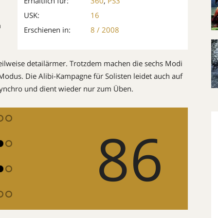
Erhältlich für:
360
,
PS3
USK:
16
m
Erschienen in:
8 / 2008
 teilweise detailärmer. Trotzdem machen die sechs Modi
Modus. Die Alibi-Kampagne für Solisten leidet auch auf
Synchro und dient wieder nur zum Üben.
86