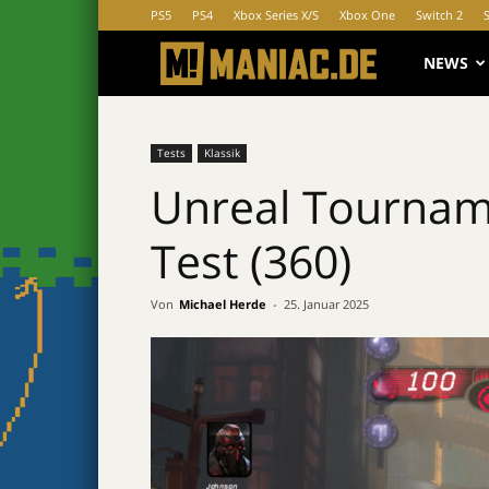
PS5
PS4
Xbox Series X/S
Xbox One
Switch 2
MANIAC.d
NEWS
Tests
Klassik
Unreal Tournamen
Test (360)
Von
Michael Herde
-
25. Januar 2025