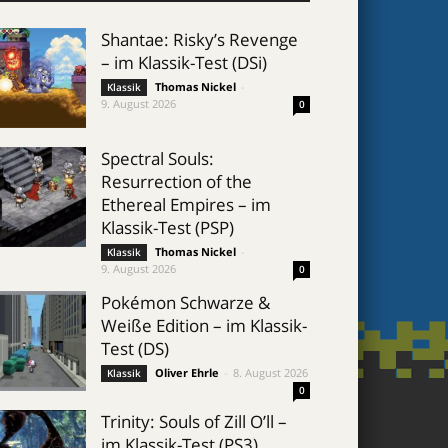
Shantae: Risky’s Revenge
– im Klassik-Test (DSi)
Thomas Nickel
-
Klassik
9. August 2026
0
Spectral Souls:
Resurrection of the
Ethereal Empires – im
Klassik-Test (PSP)
Thomas Nickel
-
Klassik
9. August 2026
0
Pokémon Schwarze &
Weiße Edition – im Klassik-
Test (DS)
Oliver Ehrle
-
8. August 2026
Klassik
0
Trinity: Souls of Zill O’ll –
im Klassik-Test (PS3)