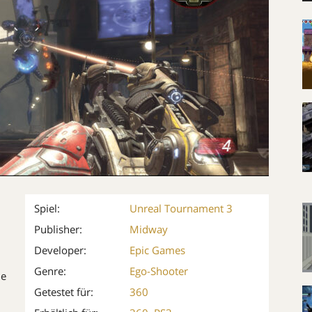
Spiel:
Unreal Tournament 3
Publisher:
Midway
Developer:
Epic Games
Genre:
Ego-Shooter
ne
Getestet für:
360