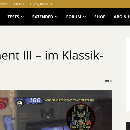
Switch
Klassik
Alle Systeme
e
TESTS
EXTENDED
FORUM
SHOP
ABO & 
t III – im Klassik-
0