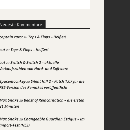
Neueste Kommentare
captain carot
Tops & Flops – Heißer!
zu
out
Tops & Flops – Heißer!
zu
out
Switch & Switch 2 – aktuelle
zu
Verkaufszahlen von Hard- und Software
Spacemoonkey
Silent Hill 2 – Patch 1.07 für die
zu
PS5-Version des Remakes veröffentlicht
Max Snake
Beast of Reincarnation – die ersten
zu
21 Minuten
Max Snake
Changeable Guardian Estique – im
zu
Import-Test (NES)