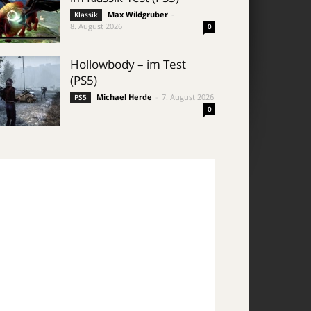
Max Wildgruber
-
Klassik
8. August 2026
0
Hollowbody – im Test
(PS5)
Michael Herde
-
7. August 2026
PS5
0