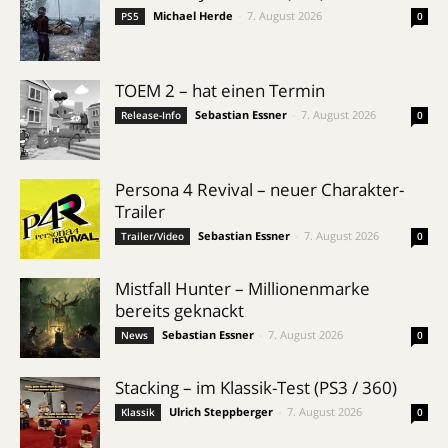
Michael Herde
-
7. August 2026
PS5
0
TOEM 2 – hat einen Termin
Sebastian Essner
-
7. August 2026
Release-Info
0
Persona 4 Revival – neuer Charakter-
Trailer
Sebastian Essner
-
7. August 2026
Trailer/Video
0
Mistfall Hunter – Millionenmarke
bereits geknackt
Sebastian Essner
-
7. August 2026
News
0
Stacking – im Klassik-Test (PS3 / 360)
Ulrich Steppberger
-
7. August 2026
Klassik
0