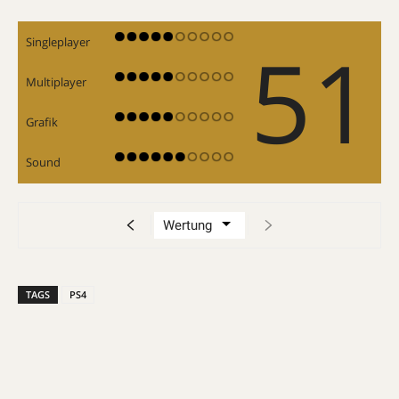
51
Singleplayer
Multiplayer
Grafik
Sound
TAGS
PS4