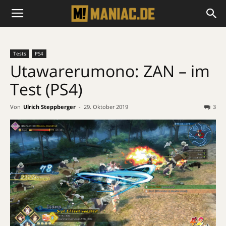
Tests
PS4
Utawarerumono: ZAN – im
Test (PS4)
Von
Ulrich Steppberger
-
29. Oktober 2019
3