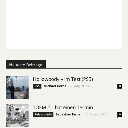
Neueste Beiträge
Hollowbody – im Test (PS5)
Michael Herde
-
7. August 2026
PS5
0
TOEM 2 – hat einen Termin
Sebastian Essner
-
7. August 2026
Release-Info
0