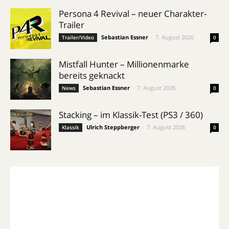
Persona 4 Revival – neuer Charakter-
Trailer
Sebastian Essner
-
7. August 2026
Trailer/Video
0
Mistfall Hunter – Millionenmarke
bereits geknackt
Sebastian Essner
-
7. August 2026
News
0
Stacking – im Klassik-Test (PS3 / 360)
Ulrich Steppberger
-
7. August 2026
Klassik
0