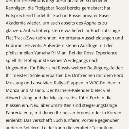
des Karriere-Modus liegt diesmal auf verschiedenen
Rennligen, die Titelgeber Rossi bereits gemeistert hat.
Entsprechend findet Ihr Euch in Rossis privater Raser-
Akademie wieder, um auch abseits des Asphalts zu
glänzen. Auf Schotterpisten etwa liefert Ihr Euch rutschige
Flat Track-Zweiradrennen, Americana-Ausscheidungen und
Endurance-Events. Außerdem stehen Ausflüge mit der
pfeilschnellen Yamaha R1M an. Bei der Rossi Experience
spielt Ihr Höhepunkte seines Werdegangs nach.
Ungewohnt für Biker sind Rossis weitere Betätigungsfelder:
Ihr meistert Schleuderpartien bei Driftrennen mit dem Ford
Mustang und absolviert Rallye-Etappen in WRC-Boliden in
Monza und Misano. Der Karriere-Kalender bietet viel
Abwechslung und der Meister selbst führt Euch in die
Klassen ein. Neu, aber umstritten sind steigerungsfähige
Fahrertalente, mit denen Ihr besser bremst oder in Kurven
einlenkt. Das verschafft Euch (unfaire) Vorteile gegenüber
anderen Spielern. Leider kann die veraltete Technik mit