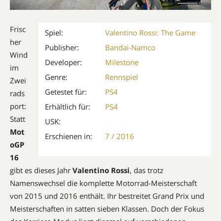
Frisc
Spiel:
Valentino Rossi: The Game
her
Publisher:
Bandai-Namco
Wind
Developer:
Milestone
im
Genre:
Rennspiel
Zwei
Getestet für:
PS4
rads
port:
Erhältlich für:
PS4
Statt
USK:
Mot
Erschienen in:
7 / 2016
oGP
16
gibt es dieses Jahr
Valentino Rossi
, das trotz
Namenswechsel die komplette Motorrad-Meisterschaft
von 2015 und 2016 enthält. Ihr bestreitet Grand Prix und
Meisterschaften in satten sieben Klassen. Doch der Fokus