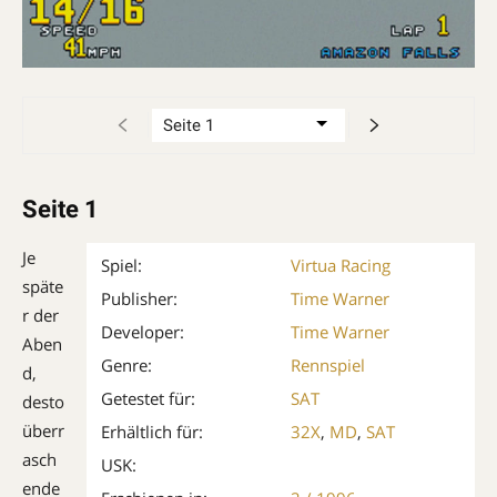
Seite 1
Je
Spiel:
Virtua Racing
späte
Publisher:
Time Warner
r der
Developer:
Time Warner
Aben
Genre:
Rennspiel
d,
Getestet für:
SAT
desto
überr
Erhältlich für:
32X
,
MD
,
SAT
asch
USK:
ende