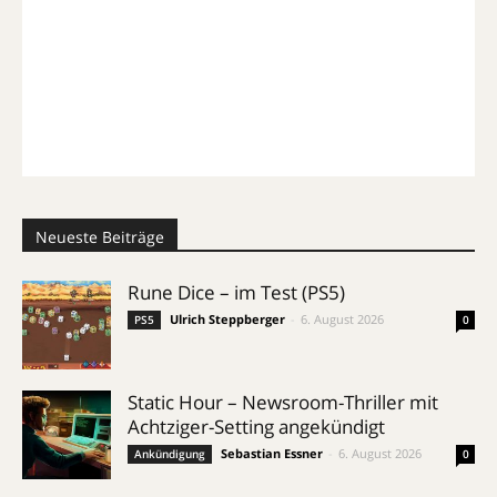
Neueste Beiträge
Rune Dice – im Test (PS5)
Ulrich Steppberger
-
6. August 2026
PS5
0
Static Hour – Newsroom-Thriller mit
Achtziger-Setting angekündigt
Sebastian Essner
-
6. August 2026
Ankündigung
0