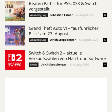
Beaten Path – für PS5, XSX & Switch
vorgestellt
Sebastian Essner
-
6. August 2026
Ankündigung
0
Grand Theft Auto VI – “ausführlicher
Blick” am 27. August
Ulrich Steppberger
-
6. August 2026
Ankündigung
6
Switch & Switch 2 – aktuelle
Verkaufszahlen von Hard- und Software
Ulrich Steppberger
-
6. August 2026
News
4