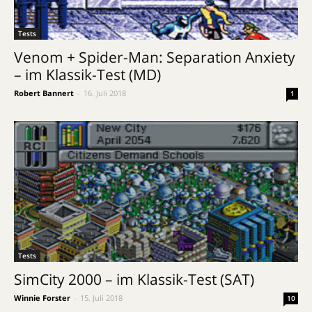
Tests
Venom + Spider-Man: Separation Anxiety
– im Klassik-Test (MD)
Robert Bannert
-
16. Juli 2018
1
Tests
SimCity 2000 – im Klassik-Test (SAT)
Winnie Forster
-
15. Juli 2018
10