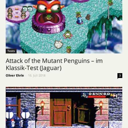
Tests
Attack of the Mutant Penguins – im
Klassik-Test (Jaguar)
Oliver Ehrle
-
16. Juli 2018
3