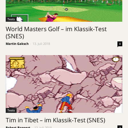
Tests
World Masters Golf – im Klassik-Test
(SNES)
Martin Gaksch
-
13. Juli 2018
0
Tests
Tim in Tibet – im Klassik-Test (SNES)
Robert Bannert
-
12. Juli 2018
3