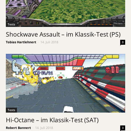
Tests
Shockwave Assault – im Klassik-Test (PS)
Tobias Hartlehnert
-
14. Juli 2018
0
Tests
Hi-Octane – im Klassik-Test (SAT)
Robert Bannert
-
14. Juli 2018
3