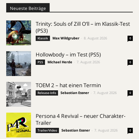
Neueste Beiträge
Trinity: Souls of Zill O’ll – im Klassik-Test
(PS3)
Max Wildgruber
-
8. August 2026
Klassik
0
Hollowbody – im Test (PS5)
Michael Herde
-
7. August 2026
PS5
0
TOEM 2 – hat einen Termin
Sebastian Essner
-
7. August 2026
Release-Info
0
Persona 4 Revival – neuer Charakter-
Trailer
Sebastian Essner
-
7. August 2026
Trailer/Video
0