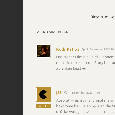
Bitte zum K
22
KOMMENTARE
Rudi Ratlos
1. Dezember 2020 19:
Das “Mehr Film als Spiel”-Phänom
man sich strikt an die Story hält
ablenken lässt 😀
JSS
1. Dezember 2020 14:05
Absolut — es ist manchmal mehr Fi
bekomme bei vielen Spielen die St
Admin
drücke wo’s geht. Aber hier nicht.