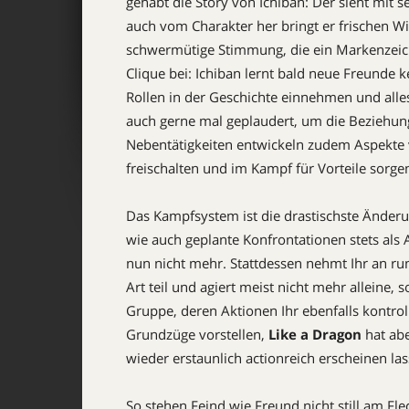
gehabt die Story von Ichiban: Der sieht mit s
auch vom Charakter her bringt er frischen Wi
schwermütige Stimmung, die ein Markenzeich
Clique bei: Ichiban lernt bald neue Freunde k
Rollen in der Geschichte einnehmen und all
auch gerne mal geplaudert, um die Beziehun
Nebentätigkeiten entwickeln zudem Aspekte 
freischalten und im Kampf für Vorteile sorge
Das Kampfsystem ist die drastischste Änder
wie auch geplante Konfrontationen stets als A
nun nicht mehr. Stattdessen nehmt Ihr an ru
Art teil und agiert meist nicht mehr alleine, 
Gruppe, deren Aktionen Ihr ebenfalls kontrol
Grundzüge vorstellen,
Like a Dragon
hat abe
wieder erstaunlich action­reich erscheinen la
So stehen Feind wie Freund nicht still am F