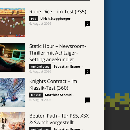
Rune Dice – im Test (PS5)
Ulrich Steppberger
-
PS5
6. August 2026
0
Static Hour – Newsroom-
Thriller mit Achtziger-
Setting angekündigt
Sebastian Essner
-
Ankündigung
6. August 2026
0
Knights Contract – im
Klassik-Test (360)
Matthias Schmid
-
Klassik
6. August 2026
0
Beaten Path – für PS5, XSX
& Switch vorgestellt
Sebastian Essner
-
Ankündigung