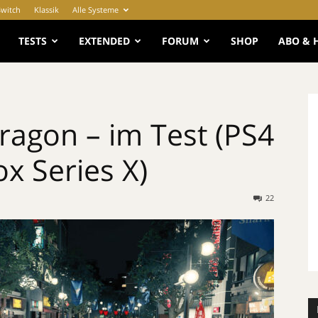
Switch
Klassik
Alle Systeme
e
TESTS
EXTENDED
FORUM
SHOP
ABO & 
ragon – im Test (PS4
x Series X)
22