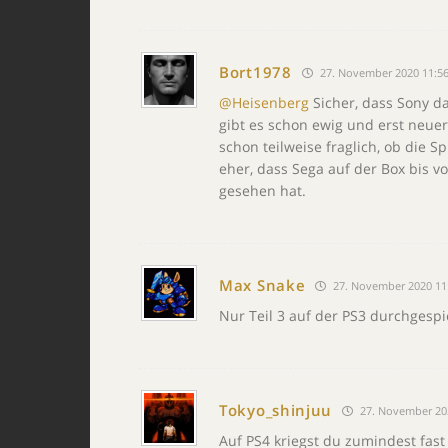
Bort1978
27. November 2020 11:5
@Heisenberg
Sicher, dass Sony da
gibt es schon ewig und erst neuer
schon teilweise fraglich, ob die
eher, dass Sega auf der Box bis 
gesehen hat.
Max Snake
27. November 2020 11
Nur Teil 3 auf der PS3 durchgespie
Tokyo_shinjuu
27. November 20
Auf PS4 kriegst du zumindest fast