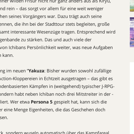
einer wilden Frisur nicht nur ganz anders aus als Kiryu,
nd rein – das sorgt vor allem für eine weit weniger
en seines Vorgängers war. Dazu trägt auch seine
ennen, die ihn bei der Stadttour stets begleiten, große
esamt interessante Wesenzüge tragen. Entsprechend wird
genbande zu stärken. Das und auch viele der
von Ichibans Persönlichkeit weiter, was neue Aufgaben
n kann.
ung im neuen ”
Yakuza
: Bisher wurden sowohl zufällige
ction-Kloppereien in Echtzeit ausgetragen – das gibt es
ndenbasierten Kämpfen in (weitgehend) typischer J-RPG-
sondern habt neben Ichi­ban noch drei Mitstreiter in der ­
liert. Wer etwa
Persona 5
gespielt hat, kann sich die
r eine Menge Eigenheiten, die das Geschehen doch
ssen.
leck, sondern wuseln automatisch über das Kampfareal,