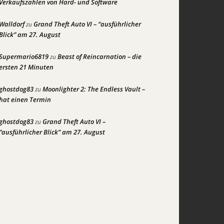
Verkaufszahlen von Hard- und Software
Walldorf
Grand Theft Auto VI – “ausführlicher
zu
Blick” am 27. August
Supermario6819
Beast of Reincarnation – die
zu
ersten 21 Minuten
ghostdog83
Moonlighter 2: The Endless Vault –
zu
hat einen Termin
ghostdog83
Grand Theft Auto VI –
zu
“ausführlicher Blick” am 27. August