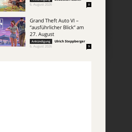
6. August 2026
0
Grand Theft Auto VI –
“ausführlicher Blick” am
27. August
Ulrich Steppberger
-
Ankündigung
6. August 2026
9