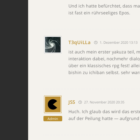
Und ich hatte befürchtet, dass m
ist fast ein rührseeliges Epos.
T3qUiLLa
1. Dezember 2020 13:13
ist auch mein erster yakuza teil,
interaktion dabei, nochmehr dial
über ein klassisches rpg fest! al
bishin zu ichiban selbst. sehr w
JSS
27. November 2020 20:35
Huch. Ich glaub das wird das erste
auf der Peilung hatte — aufgrund
Admin