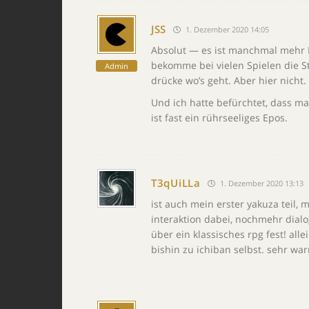
JSS
1. Dezember 2020 14:05
Absolut — es ist manchmal mehr Fi
bekomme bei vielen Spielen die St
Admin
drücke wo’s geht. Aber hier nicht.
Und ich hatte befürchtet, dass m
ist fast ein rührseeliges Epos.
T3qUiLLa
1. Dezember 2020 13:13
ist auch mein erster yakuza teil,
interaktion dabei, nochmehr dial
über ein klassisches rpg fest! al
bishin zu ichiban selbst. sehr w