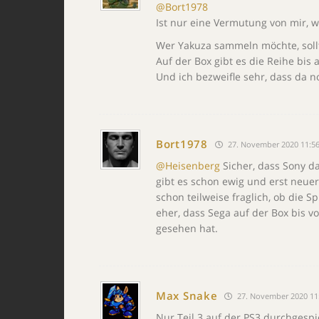
@Bort1978
Ist nur eine Vermutung von mir, w
Wer Yakuza sammeln möchte, sollte
Auf der Box gibt es die Reihe bis a
Und ich bezweifle sehr, dass da 
Bort1978
27. November 2020 11:5
@Heisenberg
Sicher, dass Sony da
gibt es schon ewig und erst neuer
schon teilweise fraglich, ob die
eher, dass Sega auf der Box bis 
gesehen hat.
Max Snake
27. November 2020 11
Nur Teil 3 auf der PS3 durchgespie