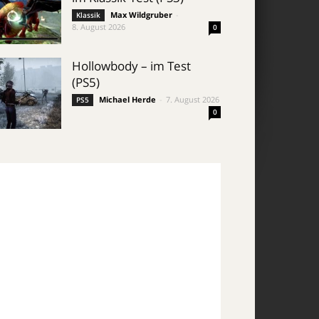
Max Wildgruber
-
Klassik
8. August 2026
0
Hollowbody – im Test
(PS5)
Michael Herde
-
7. August 2026
PS5
0