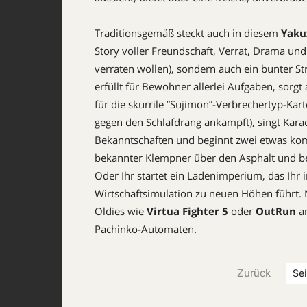
Tradi­tionsgemäß steckt auch in diesem
Yaku
Story voller Freundschaft, Verrat, Drama und 
verraten wollen), sondern auch ein bunter St
erfüllt für Bewohner allerlei Aufgaben, sorgt
für die skurrile ”Sujimon”-Verbrechertyp-Kart
gegen den Schlafdrang ankämpft), singt Karaoke
Bekanntschaften und beginnt zwei etwas kompl
bekannter Klempner über den Asphalt und be
Oder Ihr startet ein Ladenimperium, das Ihr i
Wirtschaftsimulation zu neuen Höhen führt. N
Oldies wie ­
Virtua Fighter 5
oder
Out­Run
am
Pachinko-Automaten.
Zurück