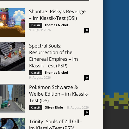
Shantae: Risky’s Revenge
– im Klassik-Test (DSi)
Thomas Nickel
-
Klassik
9. August 2026
0
Spectral Souls:
Resurrection of the
Ethereal Empires – im
Klassik-Test (PSP)
Thomas Nickel
-
Klassik
9. August 2026
0
Pokémon Schwarze &
Weiße Edition – im Klassik-
Test (DS)
Oliver Ehrle
-
8. August 2026
Klassik
0
Trinity: Souls of Zill O’ll –
im Klassik-Test (PS3)