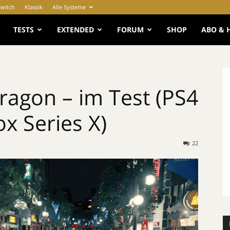
Switch
Klassik
Alle Systeme
e
TESTS
EXTENDED
FORUM
SHOP
ABO & 
ragon – im Test (PS4
x Series X)
22