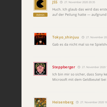
JSS
27. November 2020 20:35
Huch. Ich glaub das wird das erste
auf der Peilung hatte — aufgrund
Admin
Tokyo_shinjuu
27. November 20
Gab es da nicht mal so ne Spielsho
Steppberger
27. November 2020 
Ich bin mir so sicher, dass Sony k
Microsoft mit dem Geldbeutel bei 
Heisenberg
27. November 2020 16