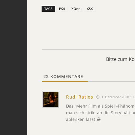
TAGS
PS4
XOne
XSX
Bitte zum K
22
KOMMENTARE
Rudi Ratlos
1. Dezember 2020 19:
Das “Mehr Film als Spiel”-Phänom
man sich strikt an die Story hält
ablenken lässt 😀