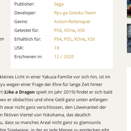
Publisher:
Sega
Developer:
Ryu ga Gotoku Team
Genre:
Action-Rollenspiel
Getestet für:
PS4
,
XOne
,
XSX
en
Erhältlich für:
PS4
,
PS5
,
XOne
,
XSX
USK:
18
Erschienen in:
12 / 2020
leines Licht in einer Yakuza-Familie vor sich hin, ist im
yu wegen einer Frage der Ehre für ­lange Zeit hinter
t (
Like a Dragon
spielt im Jahr 2019) findet er sich bald
, wo er obdachlos und ohne Geld ganz unten anfangen
h zwar nicht ganz verschlossen, den Löwenanteil der
nem fiktiven Viertel von Yokohama, das deutlich
azu, dass so manches Areal nicht ganz so glamourös
chte Spielwiese, in der es jede Menge zu entdecken gibt.