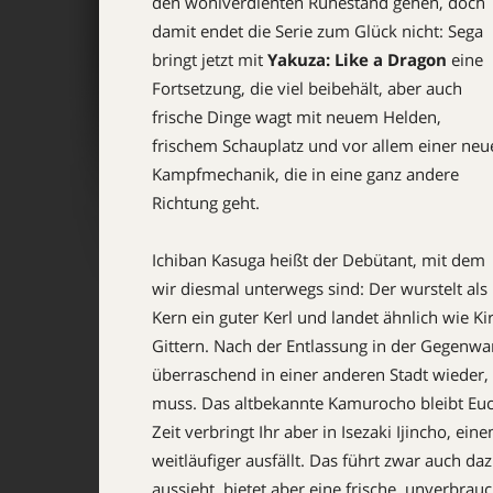
den wohlverdienten Ruhestand gehen, doch
damit endet die Serie zum Glück nicht: Sega
bringt jetzt mit
Yakuza: Like a Dragon
eine
Fortsetzung, die viel beibehält, aber auch
frische Dinge wagt mit neuem Helden,
frischem Schauplatz und vor allem einer neu
Kampfmechanik, die in eine ganz andere
Richtung geht.
Ichiban Kasuga heißt der Debütant, mit dem
wir diesmal unterwegs sind: Der wurstelt als k
Kern ein guter Kerl und landet ähnlich wie Kir
Gittern. Nach der Entlassung in der Gegenwar
überraschend in einer anderen Stadt wieder
muss. Das altbekannte ­Kamurocho bleibt Euc
Zeit verbringt Ihr aber in Isezaki Ijincho, ei
weitläufiger ausfällt. Das führt zwar auch d
aussieht, bietet aber eine frische, unverbrau