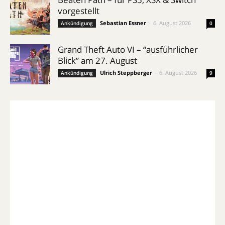
vorgestellt
Sebastian Essner
-
6. August 2026
Ankündigung
0
Grand Theft Auto VI – “ausführlicher
Blick” am 27. August
Ulrich Steppberger
-
6. August 2026
Ankündigung
9