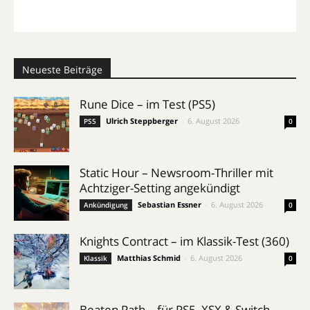
Neueste Beiträge
Rune Dice – im Test (PS5)
Ulrich Steppberger
-
6. August 2026
PS5
0
Static Hour – Newsroom-Thriller mit
Achtziger-Setting angekündigt
Sebastian Essner
-
6. August 2026
Ankündigung
0
Knights Contract – im Klassik-Test (360)
Matthias Schmid
-
6. August 2026
Klassik
0
Beaten Path – für PS5, XSX & Switch