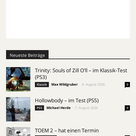
Neueste Beiträge
Trinity: Souls of Zill O’ll – im Klassik-Test
(PS3)
Max Wildgruber
-
8. August 2026
Klassik
0
Hollowbody – im Test (PS5)
Michael Herde
-
7. August 2026
PS5
0
TOEM 2 – hat einen Termin