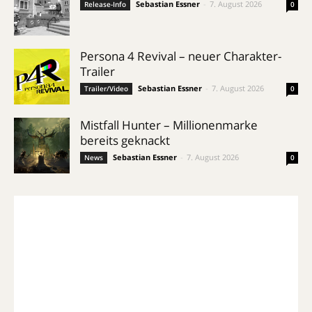
Sebastian Essner
-
7. August 2026
Release-Info
0
Persona 4 Revival – neuer Charakter-
Trailer
Sebastian Essner
-
7. August 2026
Trailer/Video
0
Mistfall Hunter – Millionenmarke
bereits geknackt
Sebastian Essner
-
7. August 2026
News
0