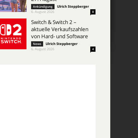
Ulrich Steppberger
-
Ankündigung
6. August 2026
8
Switch & Switch 2 –
aktuelle Verkaufszahlen
von Hard- und Software
Ulrich Steppberger
-
News
6. August 2026
4