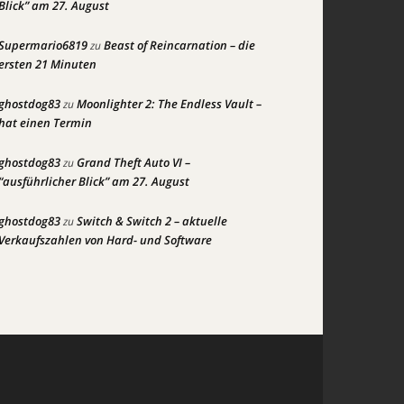
Blick” am 27. August
Supermario6819
Beast of Reincarnation – die
zu
ersten 21 Minuten
ghostdog83
Moonlighter 2: The Endless Vault –
zu
hat einen Termin
ghostdog83
Grand Theft Auto VI –
zu
“ausführlicher Blick” am 27. August
ghostdog83
Switch & Switch 2 – aktuelle
zu
Verkaufszahlen von Hard- und Software