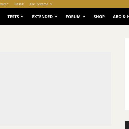
Switch
Klassik
Alle Systeme
e
TESTS
EXTENDED
FORUM
SHOP
ABO & 