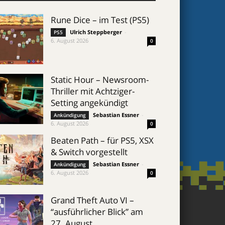
Rune Dice – im Test (PS5)
Ulrich Steppberger
-
PS5
6. August 2026
0
Static Hour – Newsroom-
Thriller mit Achtziger-
Setting angekündigt
Sebastian Essner
-
Ankündigung
6. August 2026
0
Beaten Path – für PS5, XSX
& Switch vorgestellt
Sebastian Essner
-
Ankündigung
6. August 2026
0
Grand Theft Auto VI –
“ausführlicher Blick” am
27. August