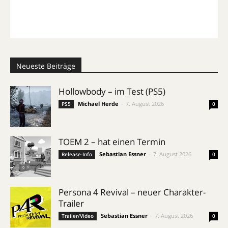
Neueste Beiträge
Hollowbody – im Test (PS5)
Michael Herde
-
7. August 2026
PS5
0
TOEM 2 – hat einen Termin
Sebastian Essner
-
7. August 2026
Release-Info
0
Persona 4 Revival – neuer Charakter-
Trailer
Sebastian Essner
-
7. August 2026
Trailer/Video
0