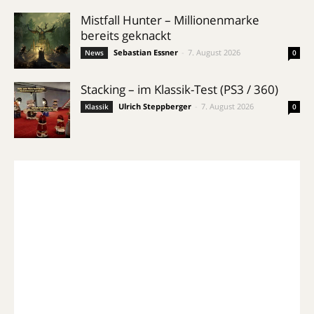
Mistfall Hunter – Millionenmarke
bereits geknackt
Sebastian Essner
-
7. August 2026
News
0
Stacking – im Klassik-Test (PS3 / 360)
Ulrich Steppberger
-
7. August 2026
Klassik
0