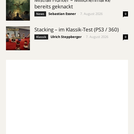
bereits geknackt
Sebastian Essner
-
7. August 2026
News
0
Stacking – im Klassik-Test (PS3 / 360)
Ulrich Steppberger
-
7. August 2026
Klassik
0