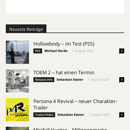
Neueste Beiträge
Hollowbody – im Test (PS5)
Michael Herde
-
7. August 2026
PS5
0
TOEM 2 – hat einen Termin
Sebastian Essner
-
7. August 2026
Release-Info
0
Persona 4 Revival – neuer Charakter-
Trailer
Sebastian Essner
-
7. August 2026
Trailer/Video
0
Mistfall Hunter – Millionenmarke