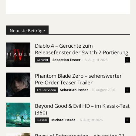
Neueste Beiträge
Diablo 4 – Gerüchte zum
Releasefenster der Switch-2-Portierung
Sebastian Essner
-
6. August 2026
Gerücht
0
Phantom Blade Zero – sehenswerter
Pre-Order Teaser Trailer
Sebastian Essner
-
6. August 2026
Trailer/Video
0
Beyond Good & Evil HD – im Klassik-Test
(360)
Michael Herde
-
6. August 2026
Klassik
0
Beast of Reincarnation – die ersten 21