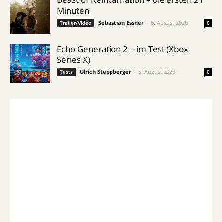
Minuten
Sebastian Essner
-
6. August 2026
Trailer/Video
0
Echo Generation 2 – im Test (Xbox
Series X)
Ulrich Steppberger
-
5. August 2026
Tests
0