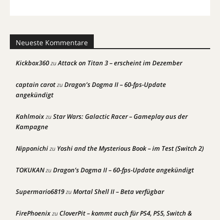
Neueste Kommentare
Kickbox360
Attack on Titan 3 – erscheint im Dezember
zu
captain carot
Dragon’s Dogma II – 60-fps-Update
zu
angekündigt
Kahlmoix
Star Wars: Galactic Racer – Gameplay aus der
zu
Kampagne
Nipponichi
Yoshi and the Mysterious Book – im Test (Switch 2)
zu
TOKUKAN
Dragon’s Dogma II – 60-fps-Update angekündigt
zu
Supermario6819
Mortal Shell II – Beta verfügbar
zu
FirePhoenix
CloverPit – kommt auch für PS4, PS5, Switch &
zu