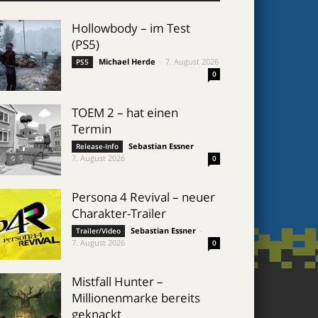
Hollowbody – im Test
(PS5)
Michael Herde
-
7. August 2026
PS5
0
TOEM 2 – hat einen
Termin
Sebastian Essner
-
Release-Info
7. August 2026
0
Persona 4 Revival – neuer
Charakter-Trailer
Sebastian Essner
-
Trailer/Video
7. August 2026
0
Mistfall Hunter –
Millionenmarke bereits
geknackt