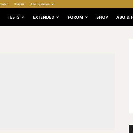
Switch
Klassik
Alle Systeme
e
TESTS
EXTENDED
FORUM
SHOP
ABO & 