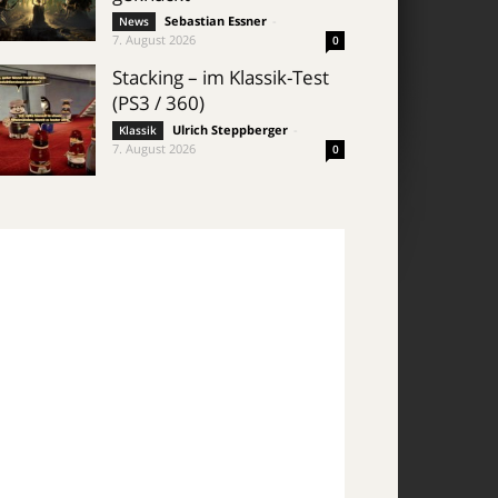
Sebastian Essner
-
News
7. August 2026
0
Stacking – im Klassik-Test
(PS3 / 360)
Ulrich Steppberger
-
Klassik
7. August 2026
0