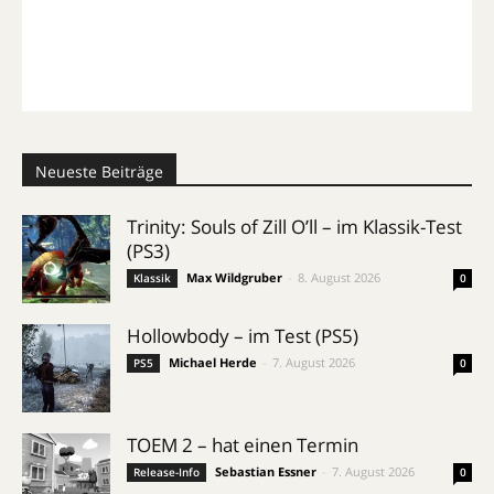
Neueste Beiträge
Trinity: Souls of Zill O’ll – im Klassik-Test
(PS3)
Max Wildgruber
-
8. August 2026
Klassik
0
Hollowbody – im Test (PS5)
Michael Herde
-
7. August 2026
PS5
0
TOEM 2 – hat einen Termin
Sebastian Essner
-
7. August 2026
Release-Info
0