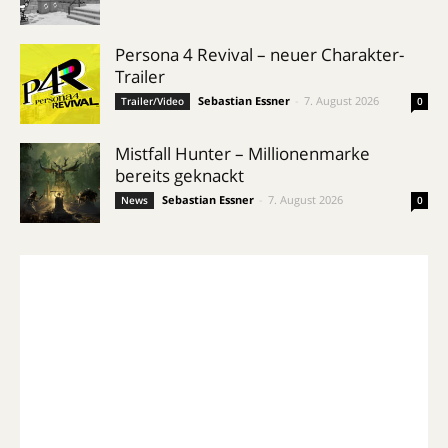
Persona 4 Revival – neuer Charakter-
Trailer
Sebastian Essner
-
7. August 2026
Trailer/Video
0
Mistfall Hunter – Millionenmarke
bereits geknackt
Sebastian Essner
-
7. August 2026
News
0