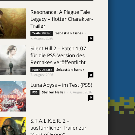
Resonance: A Plague Tale
Legacy – flotter Charakter-
Trailer
Sebastian Essner
-
Trailer/Video
7. August 2026
0
Silent Hill 2 – Patch 1.07
für die PS5-Version des
Remakes veröffentlicht
Sebastian Essner
-
Patch/Update
7. August 2026
0
Luna Abyss – im Test (PS5)
Steffen Heller
-
7. August 2026
PS5
0
S.T.A.L.K.E.R. 2 –
ausführlicher Trailer zur
“Cost of Hope”-