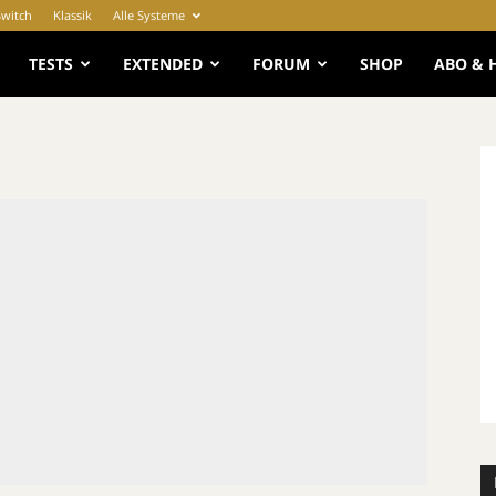
Switch
Klassik
Alle Systeme
e
TESTS
EXTENDED
FORUM
SHOP
ABO & 