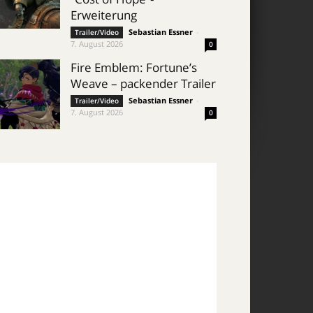
Erweiterung
Sebastian Essner
-
Trailer/Video
7. August 2026
0
Fire Emblem: Fortune’s
Weave – packender Trailer
Sebastian Essner
-
Trailer/Video
7. August 2026
0