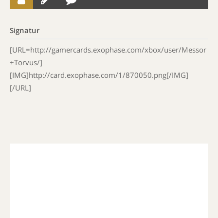
Signatur
[URL=http://gamercards.exophase.com/xbox/user/Messor
+Torvus/]
[IMG]http://card.exophase.com/1/870050.png[/IMG]
[/URL]