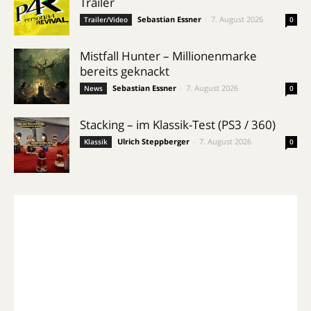
Trailer
Sebastian Essner
-
7. August 2026
Trailer/Video
0
Mistfall Hunter – Millionenmarke
bereits geknackt
Sebastian Essner
-
7. August 2026
News
0
Stacking – im Klassik-Test (PS3 / 360)
Ulrich Steppberger
-
7. August 2026
Klassik
0