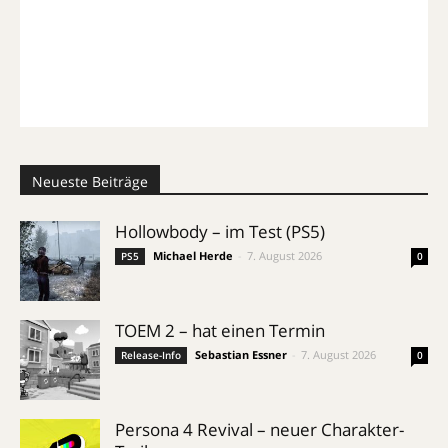
Neueste Beiträge
Hollowbody – im Test (PS5)
Michael Herde
-
7. August 2026
PS5
0
TOEM 2 – hat einen Termin
Sebastian Essner
-
7. August 2026
Release-Info
0
Persona 4 Revival – neuer Charakter-