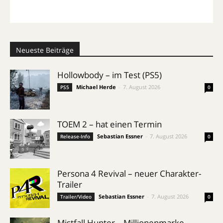
Neueste Beiträge
Hollowbody – im Test (PS5)
Michael Herde
-
7. August 2026
PS5
0
TOEM 2 – hat einen Termin
Sebastian Essner
-
7. August 2026
Release-Info
0
Persona 4 Revival – neuer Charakter-
Trailer
Sebastian Essner
-
7. August 2026
Trailer/Video
0
Mistfall Hunter – Millionenmarke