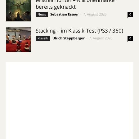
bereits geknackt
Sebastian Essner
-
7. August 2026
News
0
Stacking – im Klassik-Test (PS3 / 360)
Ulrich Steppberger
-
7. August 2026
Klassik
0