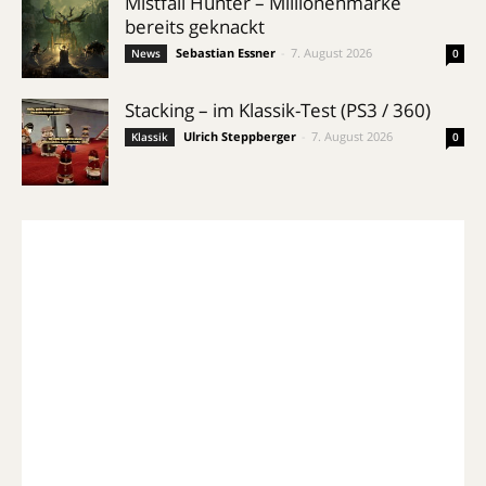
Mistfall Hunter – Millionenmarke
bereits geknackt
Sebastian Essner
-
7. August 2026
News
0
Stacking – im Klassik-Test (PS3 / 360)
Ulrich Steppberger
-
7. August 2026
Klassik
0