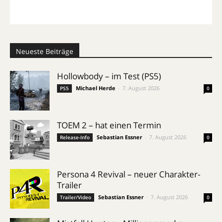
Neueste Beiträge
Hollowbody – im Test (PS5)
Michael Herde
-
7. August 2026
PS5
0
TOEM 2 – hat einen Termin
Sebastian Essner
-
7. August 2026
Release-Info
0
Persona 4 Revival – neuer Charakter-
Trailer
Sebastian Essner
-
7. August 2026
Trailer/Video
0