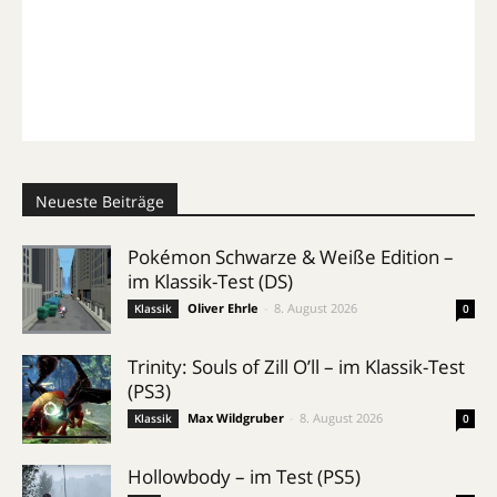
Neueste Beiträge
Pokémon Schwarze & Weiße Edition –
im Klassik-Test (DS)
Oliver Ehrle
-
8. August 2026
Klassik
0
Trinity: Souls of Zill O’ll – im Klassik-Test
(PS3)
Max Wildgruber
-
8. August 2026
Klassik
0
Hollowbody – im Test (PS5)