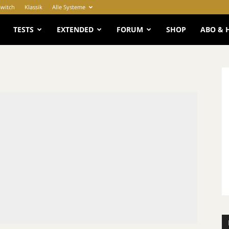
Switch
Klassik
Alle Systeme
e
TESTS
EXTENDED
FORUM
SHOP
ABO & 