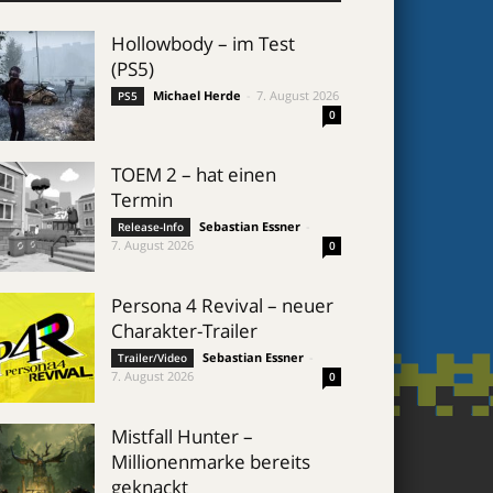
Hollowbody – im Test
(PS5)
Michael Herde
-
7. August 2026
PS5
0
TOEM 2 – hat einen
Termin
Sebastian Essner
-
Release-Info
7. August 2026
0
Persona 4 Revival – neuer
Charakter-Trailer
Sebastian Essner
-
Trailer/Video
7. August 2026
0
Mistfall Hunter –
Millionenmarke bereits
geknackt