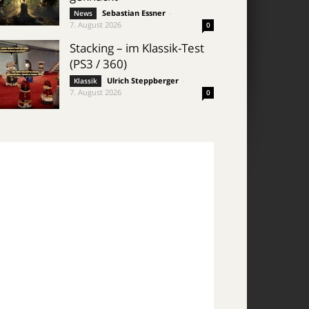
Sebastian Essner
-
News
7. August 2026
0
Stacking – im Klassik-Test
(PS3 / 360)
Ulrich Steppberger
-
Klassik
7. August 2026
0