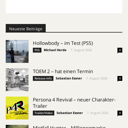
Neueste Beiträge
Hollowbody – im Test (PS5)
Michael Herde
-
7. August 2026
PS5
0
TOEM 2 – hat einen Termin
Sebastian Essner
-
7. August 2026
Release-Info
0
Persona 4 Revival – neuer Charakter-
Trailer
Sebastian Essner
-
7. August 2026
Trailer/Video
0
Mistfall Hunter – Millionenmarke