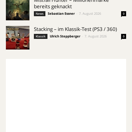
bereits geknackt
Sebastian Essner
-
7. August 2026
News
0
Stacking – im Klassik-Test (PS3 / 360)
Ulrich Steppberger
-
7. August 2026
Klassik
0