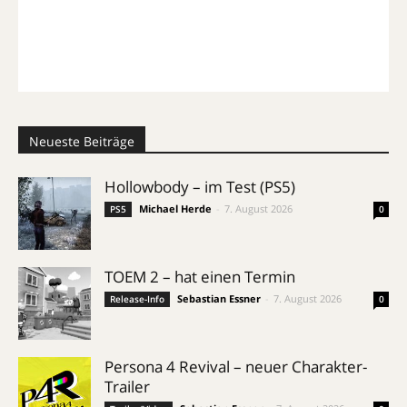
Neueste Beiträge
Hollowbody – im Test (PS5)
Michael Herde
-
7. August 2026
PS5
0
TOEM 2 – hat einen Termin
Sebastian Essner
-
7. August 2026
Release-Info
0
Persona 4 Revival – neuer Charakter-
Trailer