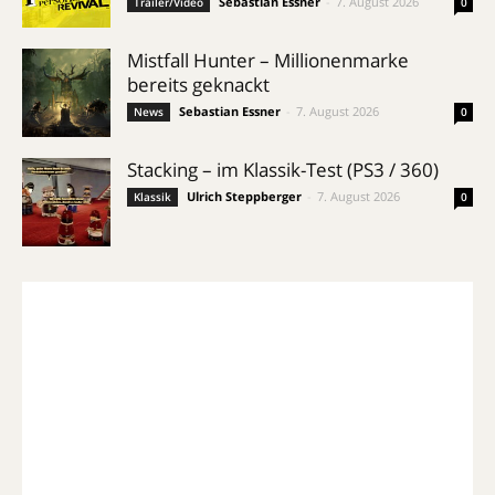
Sebastian Essner
-
7. August 2026
Trailer/Video
0
Mistfall Hunter – Millionenmarke
bereits geknackt
Sebastian Essner
-
7. August 2026
News
0
Stacking – im Klassik-Test (PS3 / 360)
Ulrich Steppberger
-
7. August 2026
Klassik
0