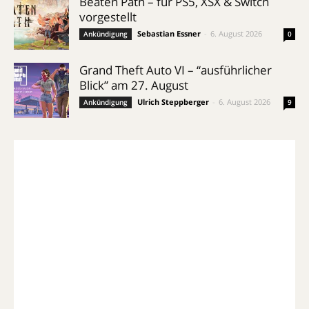
Beaten Path – für PS5, XSX & Switch
vorgestellt
Sebastian Essner
-
6. August 2026
Ankündigung
0
Grand Theft Auto VI – “ausführlicher
Blick” am 27. August
Ulrich Steppberger
-
6. August 2026
Ankündigung
9