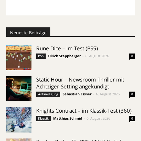
Neueste Beiträge
Rune Dice – im Test (PS5)
Ulrich Steppberger
-
6. August 2026
PS5
0
Static Hour – Newsroom-Thriller mit
Achtziger-Setting angekündigt
Sebastian Essner
-
6. August 2026
Ankündigung
0
Knights Contract – im Klassik-Test (360)
Matthias Schmid
-
6. August 2026
Klassik
0