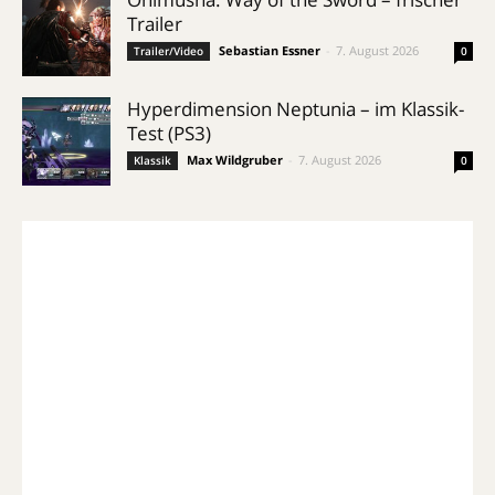
Trailer
Sebastian Essner
-
7. August 2026
Trailer/Video
0
Hyperdimension Neptunia – im Klassik-
Test (PS3)
Max Wildgruber
-
7. August 2026
Klassik
0