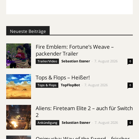
Neueste Beiträge
Fire Emblem: Fortune’s Weave –
packender Trailer
Sebastian Essner
-
7. August 2026
Trailer/Video
0
Tops & Flops – Heißer!
TopFlopBot
-
7. August 2026
Tops & Flops
0
Aliens: Fireteam Elite 2 – auch für Switch
2
Sebastian Essner
-
7. August 2026
Ankündigung
0
Onimusha: Way of the Sword – frischer