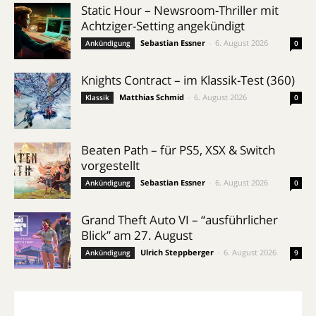
Static Hour – Newsroom-Thriller mit
Achtziger-Setting angekündigt
Sebastian Essner
-
6. August 2026
Ankündigung
0
Knights Contract – im Klassik-Test (360)
Matthias Schmid
-
6. August 2026
Klassik
0
Beaten Path – für PS5, XSX & Switch
vorgestellt
Sebastian Essner
-
6. August 2026
Ankündigung
0
Grand Theft Auto VI – “ausführlicher
Blick” am 27. August
Ulrich Steppberger
-
6. August 2026
Ankündigung
9