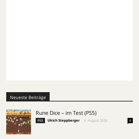
Neueste Beiträge
Rune Dice – im Test (PS5)
Ulrich Steppberger
-
6. August 2026
PS5
0