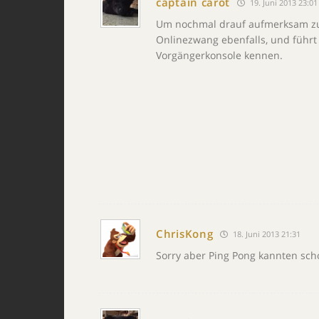
captain carot
19. Juni 2013 23:01
Um nochmal drauf aufmerksam zu
Onlinezwang ebenfalls, und führt 
Vorgängerkonsole kennen.
ChrisKong
18. Juni 2013 21:31
Sorry aber Ping Pong kannten sch