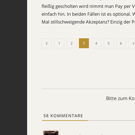
fleißig gescholten wird nimmt man Pay per V
einfach hin. In beiden Fällen ist es option
Mal stillschweigende Akzeptanz? Einzig der 
1
2
3
4
5
6
Bitte zum K
58
KOMMENTARE