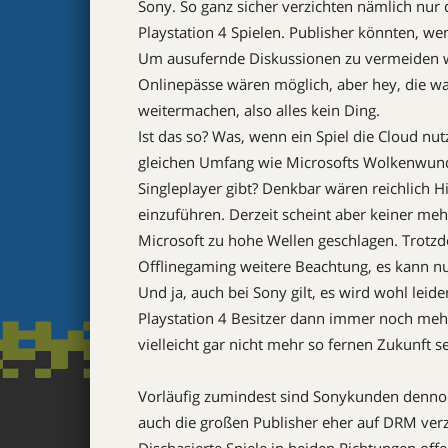
Sony. So ganz sicher verzichten nämlich nu
Playstation 4 Spielen. Publisher könnten, we
Um ausufernde Diskussionen zu vermeiden wi
Onlinepässe wären möglich, aber hey, die wa
weitermachen, also alles kein Ding.
Ist das so? Was, wenn ein Spiel die Cloud nu
gleichen Umfang wie Microsofts Wolkenwunde
Singleplayer gibt? Denkbar wären reichlich H
einzuführen. Derzeit scheint aber keiner meh
Microsoft zu hohe Wellen geschlagen. Trotz
Offlinegaming weitere Beachtung, es kann nu
Und ja, auch bei Sony gilt, es wird wohl le
Playstation 4 Besitzer dann immer noch mehr
vielleicht gar nicht mehr so fernen Zukunft se
Vorläufig zumindest sind Sonykunden dennoch
auch die großen Publisher eher auf DRM verz