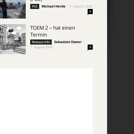
Michael Herde
-
7. August 2026
PS5
0
TOEM 2 – hat einen
Termin
Sebastian Essner
-
Release-Info
7. August 2026
0