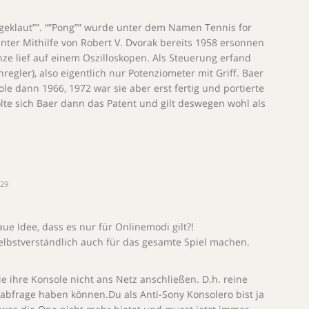
”geklaut””. “”Pong”” wurde unter dem Namen Tennis for
nter Mithilfe von Robert V. Dvorak bereits 1958 ersonnen
anze lief auf einem Oszilloskopen. Als Steuerung erfand
egler), also eigentlich nur Potenziometer mit Griff. Baer
le dann 1966, 1972 war sie aber erst fertig und portierte
olte sich Baer dann das Patent und gilt deswegen wohl als
:29
e Idee, dass es nur für Onlinemodi gilt?!
lbstverständlich auch für das gesamte Spiel machen.
ie ihre Konsole nicht ans Netz anschließen. D.h. reine
eabfrage haben können.Du als Anti-Sony Konsolero bist ja