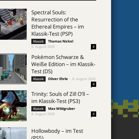
Spectral Souls:
Resurrection of the
Ethereal Empires – im
Klassik-Test (PSP)
Thomas Nickel
-
Klassik
9. August 2026
0
Pokémon Schwarze &
Weiße Edition – im Klassik-
Test (DS)
Oliver Ehrle
-
8. August 2026
Klassik
0
Trinity: Souls of Zill O’ll –
im Klassik-Test (PS3)
Max Wildgruber
-
Klassik
8. August 2026
0
Hollowbody – im Test
(PS5)