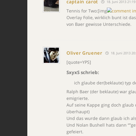
captain carot
18. Juni 2013 21:19
Tennis for Two:[img
Overlay Folie, wirklich bunt ist 
von Baer gewisse Unterschiede.
Oliver Gruener
18. Juni 2013 20
[quote=YPS]
SxyxS schrieb:
ich glaube der(beklaute) typ 
Ralph Baer (der beklaute) war gl
emigrierte.
Auf seine Kappe ging doch glaub 
überhaupt)
Und das wurde dann glaub ich als
Und Nolan Bushell hats dann “”ge
gefeiert.