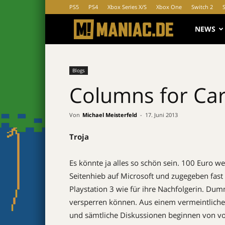
PS5
PS4
Xbox Series X/S
Xbox One
Switch 2
MANIAC.d
NEWS
Blogs
Columns for Car
Von
Michael Meisterfeld
-
17. Juni 2013
Troja
Es könnte ja alles so schön sein. 100 Euro wen
Seitenhieb auf Microsoft und zugegeben fast e
Playstation 3 wie für ihre Nachfolgerin. Dumm
versperren können. Aus einem vermeintliche
und sämtliche Diskussionen beginnen von vor