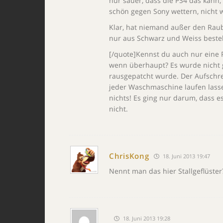
nur sauer, dass die PS4 das kann
schön gegen Sony wettern, nicht
Klar, hat niemand außer den Raubk
nur aus Schwarz und Weiss beste
[/quote]Kennst du auch nur eine P
wenn überhaupt? Es wurde nicht g
rausgepatcht wurde. Der Aufschre
jeder Waschmaschine laufen lass
nichts! Es ging nur darum, dass es
nicht.
ChrisKong
18. Juni 2013 19:47
Nennt man das hier Stallgeflüster
18. Juni 2013 19:28