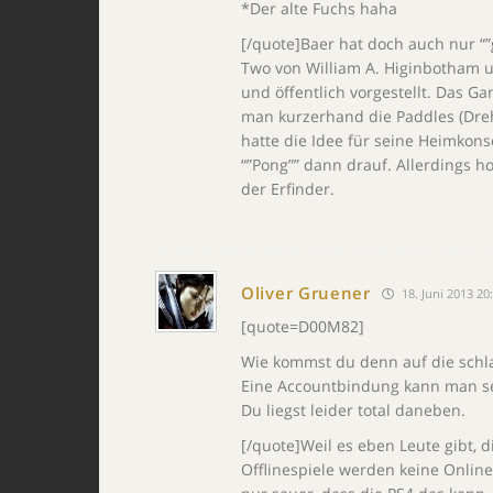
*Der alte Fuchs haha
[/quote]Baer hat doch auch nur “
Two von William A. Higinbotham u
und öffentlich vorgestellt. Das G
man kurzerhand die Paddles (Drehr
hatte die Idee für seine Heimkonso
“”Pong”” dann drauf. Allerdings h
der Erfinder.
Oliver Gruener
18. Juni 2013 20
[quote=D00M82]
Wie kommst du denn auf die schlau
Eine Accountbindung kann man se
Du liegst leider total daneben.
[/quote]Weil es eben Leute gibt, d
Offlinespiele werden keine Onlin