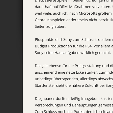
Discbasierte Spiele in beiden Richtungen off
dauerhaft auf DRM-Maßnahmen verzichten. So 
weil viele, auch ich, nach Microsofts großem 
Gebrauchtspielen andererseits nicht bereit sin
Seiten zu glauben.
Pluspunkte darf Sony zum Schluss trotzdem 
Budget Produktionen für die PS4, vor allem a
Sony seine Hausaufgaben wirklich gemacht.
Das gilt ebenso für die Preisgestaltung und 
anscheinend eine nette Ecke stärker, zuminde
unbedingt überragenden, allerdings abwechsl
Startfenster sieht die nähere Zukunft bei So
Die Japaner durften fleißig Imageboni kassie
Versprechungen und Behauptungen gemesse
Zum Schluss noch ein Punkt, den ich seltsam