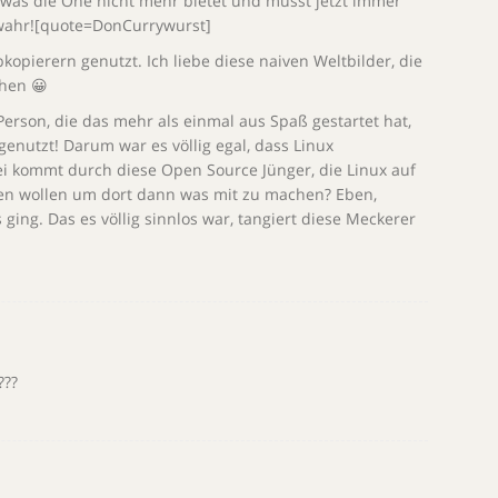
, was die One nicht mehr bietet und musst jetzt immer
 wahr![quote=DonCurrywurst]
opierern genutzt. Ich liebe diese naiven Weltbilder, die
hen 😀
erson, die das mehr als einmal aus Spaß gestartet hat,
enutzt! Darum war es völlig egal, dass Linux
i kommt durch diese Open Source Jünger, die Linux auf
en wollen um dort dann was mit zu machen? Eben,
 ging. Das es völlig sinnlos war, tangiert diese Meckerer
???