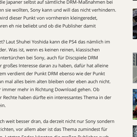
r die Japaner selbst auf sämtliche DRM-Maßnahmen bei
nn sie wollten, Sony kann und will das nicht verhindern.
rd dieser Punkt von vornherein kleingeredet,
ren eh nie beliebt und ob die Publisher damit
tzt? Laut Shuhei Yoshida kann die PS4 das nämlich im
r. Was ist, wenn es keinen reinen, klassischen
intertürchen bei Sony, auch für Discspiele DRM
r großes Interesse daran zu haben, dafür hat alleine
dem verdient der Punkt DRM ebenso wie der Punkt
n mal alles beim alten bleiben oder eben auch nicht.
ider immer mehr in Richtung Download gehen. Ob
 Rechte haben dürfte ein interessantes Thema in der
in.
 weit besser dran, da derzeit nicht nur Sony sondern
ichten, vor allem aber ist das Thema zumindest für