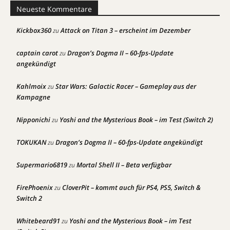
Neueste Kommentare
Kickbox360
Attack on Titan 3 – erscheint im Dezember
zu
captain carot
Dragon’s Dogma II – 60-fps-Update
zu
angekündigt
Kahlmoix
Star Wars: Galactic Racer – Gameplay aus der
zu
Kampagne
Nipponichi
Yoshi and the Mysterious Book – im Test (Switch 2)
zu
TOKUKAN
Dragon’s Dogma II – 60-fps-Update angekündigt
zu
Supermario6819
Mortal Shell II – Beta verfügbar
zu
FirePhoenix
CloverPit – kommt auch für PS4, PS5, Switch &
zu
Switch 2
Whitebeard91
Yoshi and the Mysterious Book – im Test
zu