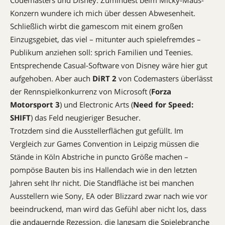
Codemasters und Disney. Zumindest beim Micky-Maus-
Konzern wundere ich mich über dessen Abwesenheit.
Schließlich wirbt die gamescom mit einem großen
Einzugsgebiet, das viel – mitunter auch spielefremdes –
Publikum anziehen soll: sprich Familien und Teenies.
Entsprechende Casual-Software von Disney wäre hier gut
aufgehoben. Aber auch
DiRT 2
von Codemasters überlässt
der Rennspielkonkurrenz von Microsoft (
Forza
Motorsport 3
) und Electronic Arts (
Need for Speed:
SHIFT
) das Feld neugieriger Besucher.
Trotzdem sind die Ausstellerflächen gut gefüllt. Im
Vergleich zur Games Convention in Leipzig müssen die
Stände in Köln Abstriche in puncto Größe machen –
pompöse Bauten bis ins Hallendach wie in den letzten
Jahren seht Ihr nicht. Die Standfläche ist bei manchen
Ausstellern wie Sony, EA oder Blizzard zwar nach wie vor
beeindruckend, man wird das Gefühl aber nicht los, dass
die andauernde Rezession, die langsam die Spielebranche