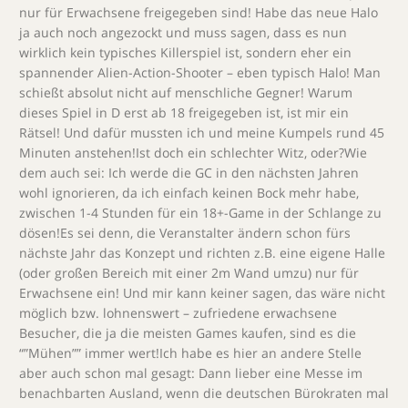
nur für Erwachsene freigegeben sind! Habe das neue Halo
ja auch noch angezockt und muss sagen, dass es nun
wirklich kein typisches Killerspiel ist, sondern eher ein
spannender Alien-Action-Shooter – eben typisch Halo! Man
schießt absolut nicht auf menschliche Gegner! Warum
dieses Spiel in D erst ab 18 freigegeben ist, ist mir ein
Rätsel! Und dafür mussten ich und meine Kumpels rund 45
Minuten anstehen!Ist doch ein schlechter Witz, oder?Wie
dem auch sei: Ich werde die GC in den nächsten Jahren
wohl ignorieren, da ich einfach keinen Bock mehr habe,
zwischen 1-4 Stunden für ein 18+-Game in der Schlange zu
dösen!Es sei denn, die Veranstalter ändern schon fürs
nächste Jahr das Konzept und richten z.B. eine eigene Halle
(oder großen Bereich mit einer 2m Wand umzu) nur für
Erwachsene ein! Und mir kann keiner sagen, das wäre nicht
möglich bzw. lohnenswert – zufriedene erwachsene
Besucher, die ja die meisten Games kaufen, sind es die
“”Mühen”” immer wert!Ich habe es hier an andere Stelle
aber auch schon mal gesagt: Dann lieber eine Messe im
benachbarten Ausland, wenn die deutschen Bürokraten mal