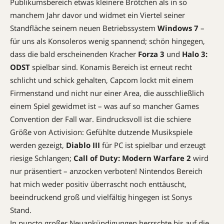
Publikumsbereich etwas kleinere Brötchen als in so
manchem Jahr davor und widmet ein Viertel seiner
Standfläche seinem neuen Betriebssystem
Windows 7
–
für uns als Konsoleros wenig spannend; schön hingegen,
dass die bald erscheinenden Kracher
Forza 3
und
Halo 3:
ODST
spielbar sind. Konamis Bereich ist erneut recht
schlicht und schick gehalten, Capcom lockt mit einem
Firmenstand und nicht nur einer Area, die ausschließlich
einem Spiel gewidmet ist – was auf so mancher Games
Convention der Fall war. Eindrucksvoll ist die schiere
Größe von Activision: Gefühlte dutzende Musikspiele
werden gezeigt,
Diablo III
für PC ist spielbar und erzeugt
riesige Schlangen;
Call of Duty: Modern Warfare 2
wird
nur präsentiert – anzocken verboten! Nintendos Bereich
hat mich weder positiv überrascht noch enttäuscht,
beeindruckend groß und vielfältig hingegen ist Sonys
Stand.
In puncto großer Neuankündigungen herrschte bis auf die