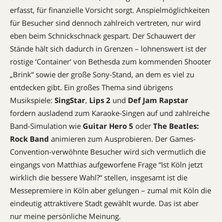
erfasst, für finanzielle Vorsicht sorgt. Anspielmöglichkeiten
für Besucher sind dennoch zahlreich vertreten, nur wird
eben beim Schnickschnack gespart. Der Schauwert der
Stände hält sich dadurch in Grenzen – lohnenswert ist der
rostige ‘Container‘ von Bethesda zum kommenden Shooter
„Brink“ sowie der große Sony-Stand, an dem es viel zu
entdecken gibt. Ein großes Thema sind übrigens
Musikspiele:
SingStar
,
Lips 2
und
Def Jam Rapstar
fordern ausladend zum Karaoke-Singen auf und zahlreiche
Band-Simulation wie
Guitar Hero 5
oder
The Beatles:
Rock Band
animieren zum Ausprobieren. Der Games-
Convention-verwöhnte Besucher wird sich vermutlich die
eingangs von Matthias aufgeworfene Frage “Ist Köln jetzt
wirklich die bessere Wahl?“ stellen, insgesamt ist die
Messepremiere in Köln aber gelungen – zumal mit Köln die
eindeutig attraktivere Stadt gewählt wurde. Das ist aber
nur meine persönliche Meinung.