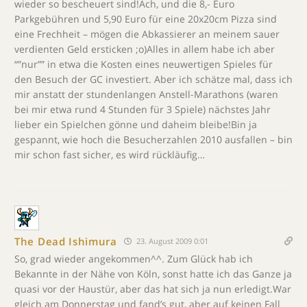
wieder so bescheuert sind!Ach, und die 8,- Euro
Parkgebühren und 5,90 Euro für eine 20x20cm Pizza sind
eine Frechheit – mögen die Abkassierer an meinem sauer
verdienten Geld ersticken ;o)Alles in allem habe ich aber
“”nur”” in etwa die Kosten eines neuwertigen Spieles für
den Besuch der GC investiert. Aber ich schätze mal, dass ich
mir anstatt der stundenlangen Anstell-Marathons (waren
bei mir etwa rund 4 Stunden für 3 Spiele) nächstes Jahr
lieber ein Spielchen gönne und daheim bleibe!Bin ja
gespannt, wie hoch die Besucherzahlen 2010 ausfallen – bin
mir schon fast sicher, es wird rückläufig…
The Dead Ishimura
23. August 2009 0:01
So, grad wieder angekommen^^. Zum Glück hab ich
Bekannte in der Nähe von Köln, sonst hatte ich das Ganze ja
quasi vor der Haustür, aber das hat sich ja nun erledigt.War
gleich am Donnerstag und fand’s gut, aber auf keinen Fall