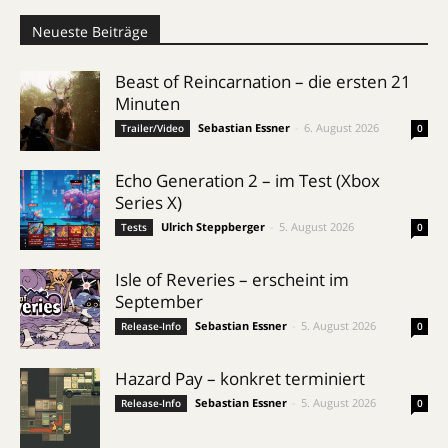
Neueste Beiträge
Beast of Reincarnation – die ersten 21
Minuten
Sebastian Essner
-
6. August 2026
Trailer/Video
0
Echo Generation 2 – im Test (Xbox
Series X)
Ulrich Steppberger
-
5. August 2026
Tests
0
Isle of Reveries – erscheint im
September
Sebastian Essner
-
5. August 2026
Release-Info
0
Hazard Pay – konkret terminiert
Sebastian Essner
-
5. August 2026
Release-Info
0