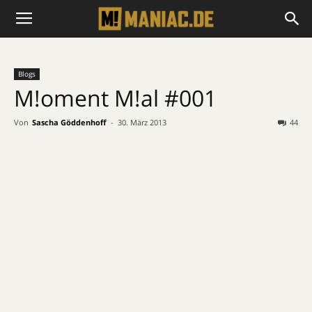
Blogs
M!oment M!al #001
Von
Sascha Göddenhoff
-
30. März 2013
44