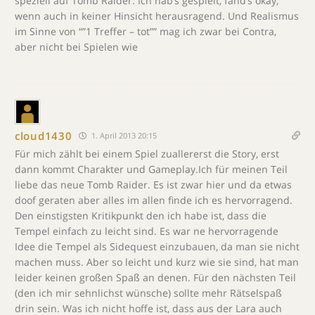
speziell auf Tomb Raider. Ich hab’s gespielt, fand’s okay,
wenn auch in keiner Hinsicht herausragend. Und Realismus
im Sinne von “”1 Treffer – tot”” mag ich zwar bei Contra,
aber nicht bei Spielen wie
cloud1430
1. April 2013 20:15
Für mich zählt bei einem Spiel zuallererst die Story, erst
dann kommt Charakter und Gameplay.Ich für meinen Teil
liebe das neue Tomb Raider. Es ist zwar hier und da etwas
doof geraten aber alles im allen finde ich es hervorragend.
Den einstigsten Kritikpunkt den ich habe ist, dass die
Tempel einfach zu leicht sind. Es war ne hervorragende
Idee die Tempel als Sidequest einzubauen, da man sie nicht
machen muss. Aber so leicht und kurz wie sie sind, hat man
leider keinen großen Spaß an denen. Für den nächsten Teil
(den ich mir sehnlichst wünsche) sollte mehr Rätselspaß
drin sein. Was ich nicht hoffe ist, dass aus der Lara auch