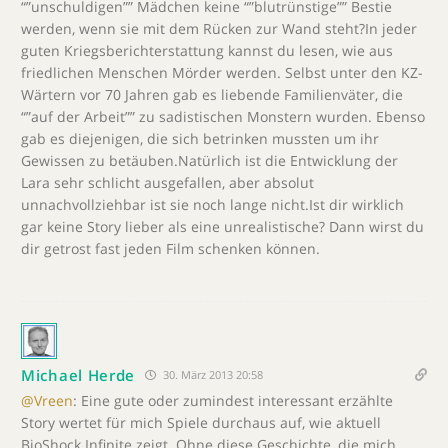
“”unschuldigen”” Mädchen keine “”blutrünstige”” Bestie
werden, wenn sie mit dem Rücken zur Wand steht?In jeder
guten Kriegsberichterstattung kannst du lesen, wie aus
friedlichen Menschen Mörder werden. Selbst unter den KZ-
Wärtern vor 70 Jahren gab es liebende Familienväter, die
“”auf der Arbeit”” zu sadistischen Monstern wurden. Ebenso
gab es diejenigen, die sich betrinken mussten um ihr
Gewissen zu betäuben.Natürlich ist die Entwicklung der
Lara sehr schlicht ausgefallen, aber absolut
unnachvollziehbar ist sie noch lange nicht.Ist dir wirklich
gar keine Story lieber als eine unrealistische? Dann wirst du
dir getrost fast jeden Film schenken können.
Michael Herde
30. März 2013 20:58
@Vreen
: Eine gute oder zumindest interessant erzählte
Story wertet für mich Spiele durchaus auf, wie aktuell
BioShock Infinite zeigt. Ohne diese Geschichte, die mich