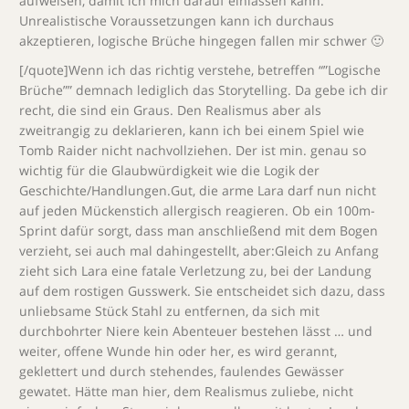
aufweisen, damit ich mich darauf einlassen kann.
Unrealistische Voraussetzungen kann ich durchaus
akzeptieren, logische Brüche hingegen fallen mir schwer 🙂
[/quote]Wenn ich das richtig verstehe, betreffen “”Logische
Brüche”” demnach lediglich das Storytelling. Da gebe ich dir
recht, die sind ein Graus. Den Realismus aber als
zweitrangig zu deklarieren, kann ich bei einem Spiel wie
Tomb Raider nicht nachvollziehen. Der ist min. genau so
wichtig für die Glaubwürdigkeit wie die Logik der
Geschichte/Handlungen.Gut, die arme Lara darf nun nicht
auf jeden Mückenstich allergisch reagieren. Ob ein 100m-
Sprint dafür sorgt, dass man anschließend mit dem Bogen
verzieht, sei auch mal dahingestellt, aber:Gleich zu Anfang
zieht sich Lara eine fatale Verletzung zu, bei der Landung
auf dem rostigen Gusswerk. Sie entscheidet sich dazu, dass
unliebsame Stück Stahl zu entfernen, da sich mit
durchbohrter Niere kein Abenteuer bestehen lässt … und
weiter, offene Wunde hin oder her, es wird gerannt,
geklettert und durch stehendes, faulendes Gewässer
gewatet. Hätte man hier, dem Realismus zuliebe, nicht