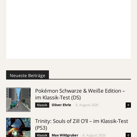
Neueste Beiträge
Pokémon Schwarze & Weiße Edition –
im Klassik-Test (DS)
Oliver Ehrle
-
8. August 2026
Klassik
0
Trinity: Souls of Zill O’ll – im Klassik-Test
(PS3)
Max Wildgruber
-
8. August 2026
Klassik
0