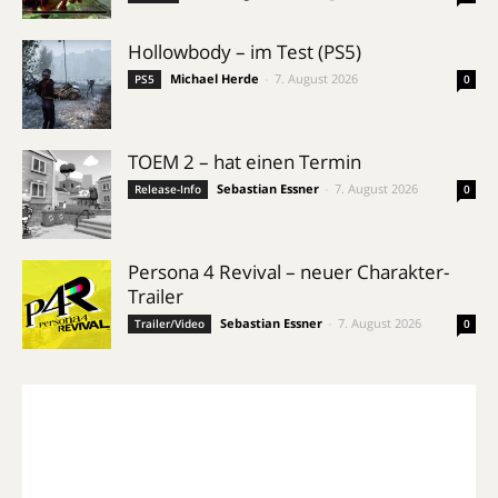
Hollowbody – im Test (PS5)
Michael Herde
-
7. August 2026
PS5
0
TOEM 2 – hat einen Termin
Sebastian Essner
-
7. August 2026
Release-Info
0
Persona 4 Revival – neuer Charakter-
Trailer
Sebastian Essner
-
7. August 2026
Trailer/Video
0