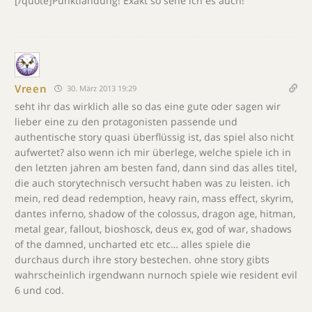
[/quote]Punktlandung! Exakt so sehe ich es auch!
Vreen
30. März 2013 19:29
seht ihr das wirklich alle so das eine gute oder sagen wir
lieber eine zu den protagonisten passende und
authentische story quasi überflüssig ist, das spiel also nicht
aufwertet? also wenn ich mir überlege, welche spiele ich in
den letzten jahren am besten fand, dann sind das alles titel,
die auch storytechnisch versucht haben was zu leisten. ich
mein, red dead redemption, heavy rain, mass effect, skyrim,
dantes inferno, shadow of the colossus, dragon age, hitman,
metal gear, fallout, bioshosck, deus ex, god of war, shadows
of the damned, uncharted etc etc… alles spiele die
durchaus durch ihre story bestechen. ohne story gibts
wahrscheinlich irgendwann nurnoch spiele wie resident evil
6 und cod.