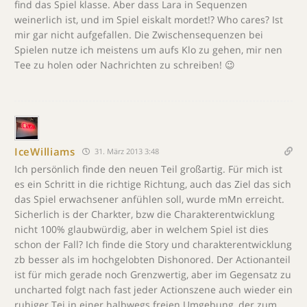
find das Spiel klasse. Aber dass Lara in Sequenzen
weinerlich ist, und im Spiel eiskalt mordet!? Who cares? Ist
mir gar nicht aufgefallen. Die Zwischensequenzen bei
Spielen nutze ich meistens um aufs Klo zu gehen, mir nen
Tee zu holen oder Nachrichten zu schreiben! 😉
IceWilliams
31. März 2013 3:48
Ich persönlich finde den neuen Teil großartig. Für mich ist
es ein Schritt in die richtige Richtung, auch das Ziel das sich
das Spiel erwachsener anfühlen soll, wurde mMn erreicht.
Sicherlich is der Charkter, bzw die Charakterentwicklung
nicht 100% glaubwürdig, aber in welchem Spiel ist dies
schon der Fall? Ich finde die Story und charakterentwicklung
zb besser als im hochgelobten Dishonored. Der Actionanteil
ist für mich gerade noch Grenzwertig, aber im Gegensatz zu
uncharted folgt nach fast jeder Actionszene auch wieder ein
ruhiger Tei in einer halbwegs freien Umgebung, der zum