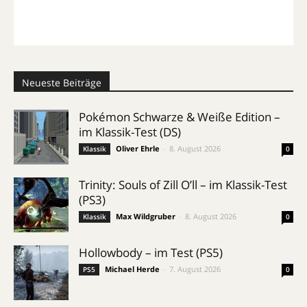
Neueste Beiträge
Pokémon Schwarze & Weiße Edition –
im Klassik-Test (DS)
Oliver Ehrle
-
8. August 2026
Klassik
0
Trinity: Souls of Zill O’ll – im Klassik-Test
(PS3)
Max Wildgruber
-
8. August 2026
Klassik
0
Hollowbody – im Test (PS5)
Michael Herde
-
7. August 2026
PS5
0