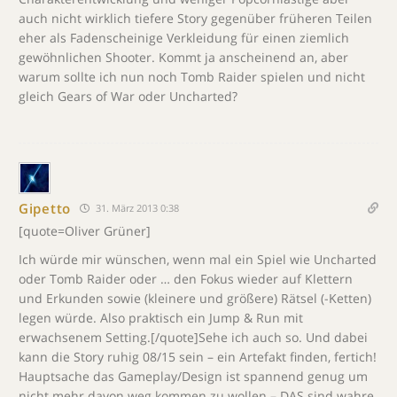
auch nicht wirklich tiefere Story gegenüber früheren Teilen
eher als Fadenscheinige Verkleidung für einen ziemlich
gewöhnlichen Shooter. Kommt ja anscheinend an, aber
warum sollte ich nun noch Tomb Raider spielen und nicht
gleich Gears of War oder Uncharted?
Gipetto
31. März 2013 0:38
[quote=Oliver Grüner]
Ich würde mir wünschen, wenn mal ein Spiel wie Uncharted
oder Tomb Raider oder … den Fokus wieder auf Klettern
und Erkunden sowie (kleinere und größere) Rätsel (-Ketten)
legen würde. Also praktisch ein Jump & Run mit
erwachsenem Setting.[/quote]Sehe ich auch so. Und dabei
kann die Story ruhig 08/15 sein – ein Artefakt finden, fertich!
Hauptsache das Gameplay/Design ist spannend genug um
nicht mehr davon weg kommen zu wollen – DAS sind wahre