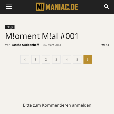
Blogs
M!oment M!al #001
Von
Sascha Göddenhoff
-
30. März 2013
44
1
2
3
4
5
6
Bitte zum Kommentieren anmelden