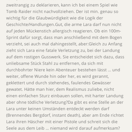
zweitrangig zu deklarieren, kann ich bei einem Spiel wie
Tomb Raider nicht nachvollziehen. Der ist min. genau so
wichtig für die Glaubwürdigkeit wie die Logik der
Geschichte/Handlungen.Gut, die arme Lara darf nun nicht
auf jeden Mückenstich allergisch reagieren. Ob ein 100m-
Sprint dafür sorgt, dass man anschließend mit dem Bogen
verzieht, sei auch mal dahingestellt, aber:Gleich zu Anfang
zieht sich Lara eine fatale Verletzung zu, bei der Landung
auf dem rostigen Gusswerk. Sie entscheidet sich dazu, dass
unliebsame Stück Stahl zu entfernen, da sich mit
durchbohrter Niere kein Abenteuer bestehen lässt … und
weiter, offene Wunde hin oder her, es wird gerannt,
geklettert und durch stehendes, faulendes Gewässer
gewatet. Hätte man hier, dem Realismus zuliebe, nicht
einen einfachen Sturz einbauen sollen, mit harter Landung
aber ohne tödliche Verletzung?Da gibt es eine Stelle an der
Lara unter keinen Umständen entdeckt werden darf
(Brennendes Bergdorf, instant death), aber am Ende richtet
Lara ihren Häscher mit einer Pistole und schreit sich die
Seele aus dem Leib … niemand wird darauf aufmerksam?