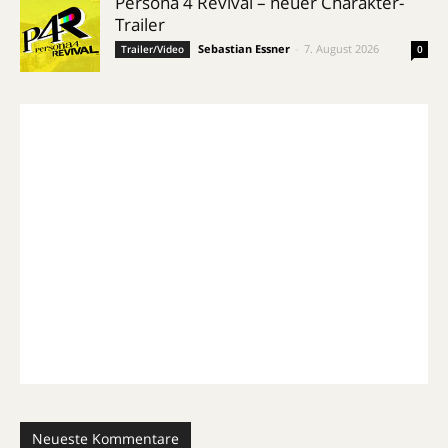
Persona 4 Revival – neuer Charakter-
Trailer
Sebastian Essner
-
7. August 2026
Trailer/Video
0
Neueste Kommentare