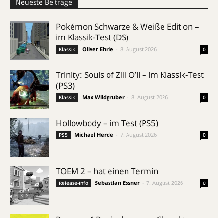
Neueste Beiträge
Pokémon Schwarze & Weiße Edition –
im Klassik-Test (DS)
Oliver Ehrle
-
8. August 2026
Klassik
0
Trinity: Souls of Zill O’ll – im Klassik-Test
(PS3)
Max Wildgruber
-
8. August 2026
Klassik
0
Hollowbody – im Test (PS5)
Michael Herde
-
7. August 2026
PS5
0
TOEM 2 – hat einen Termin
Sebastian Essner
-
7. August 2026
Release-Info
0