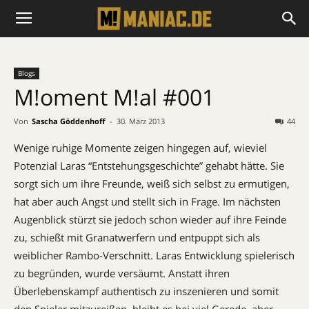
Blogs
M!oment M!al #001
Von
Sascha Göddenhoff
-
30. März 2013
44
Wenige ruhige Momente zeigen hingegen auf, wieviel
Potenzial Laras “Entstehungsgeschichte” gehabt hätte. Sie
sorgt sich um ihre Freunde, weiß sich selbst zu ermutigen,
hat aber auch Angst und stellt sich in Frage. Im nächsten
Augenblick stürzt sie jedoch schon wieder auf ihre Feinde
zu, schießt mit Granatwerfern und entpuppt sich als
weiblicher Rambo-Verschnitt. Laras Entwicklung spielerisch
zu begründen, wurde versäumt. Anstatt ihren
Überlebenskampf authentisch zu inszenieren und somit