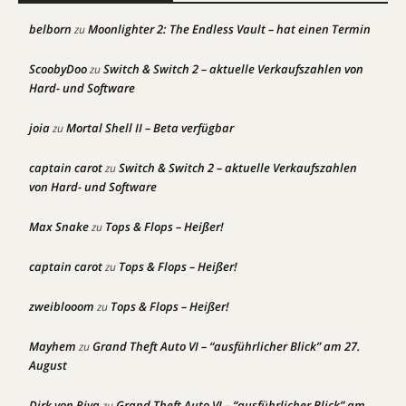
belborn
Moonlighter 2: The Endless Vault – hat einen Termin
zu
ScoobyDoo
Switch & Switch 2 – aktuelle Verkaufszahlen von
zu
Hard- und Software
joia
Mortal Shell II – Beta verfügbar
zu
captain carot
Switch & Switch 2 – aktuelle Verkaufszahlen
zu
von Hard- und Software
Max Snake
Tops & Flops – Heißer!
zu
captain carot
Tops & Flops – Heißer!
zu
zweiblooom
Tops & Flops – Heißer!
zu
Mayhem
Grand Theft Auto VI – “ausführlicher Blick” am 27.
zu
August
Dirk von Riva
Grand Theft Auto VI – “ausführlicher Blick” am
zu