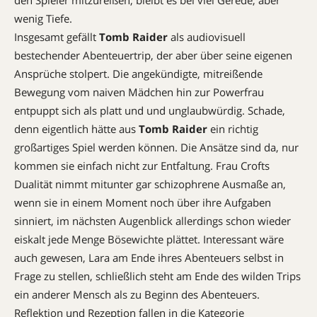
den Spieler mitzureißen, bleibt es bei viel Gerede, aber
wenig Tiefe.
Insgesamt gefällt
Tomb Raider
als audiovisuell
bestechender Abenteuertrip, der aber über seine eigenen
Ansprüche stolpert. Die angekündigte, mitreißende
Bewegung vom naiven Mädchen hin zur Powerfrau
entpuppt sich als platt und und unglaubwürdig. Schade,
denn eigentlich hätte aus
Tomb Raider
ein richtig
großartiges Spiel werden können. Die Ansätze sind da, nur
kommen sie einfach nicht zur Entfaltung. Frau Crofts
Dualität nimmt mitunter gar schizophrene Ausmaße an,
wenn sie in einem Moment noch über ihre Aufgaben
sinniert, im nächsten Augenblick allerdings schon wieder
eiskalt jede Menge Bösewichte plättet. Interessant wäre
auch gewesen, Lara am Ende ihres Abenteuers selbst in
Frage zu stellen, schließlich steht am Ende des wilden Trips
ein anderer Mensch als zu Beginn des Abenteuers.
Reflektion und Rezeption fallen in die Kategorie