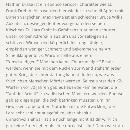
Nathan Drake ist ein ebenso seriöser Charakter wie Lt.
Frank Drebin. Also werden hier wieder zu schnell Äpfeln mit
Birnen verglichen. Max Payne ist ein schlechter Bruce Willis
Abklatsch, deswegen lebt er von genau den selben
Klischees.Zu Lara Croft: In Gefahrensituationen schüttet
unser Körper Adrenalin aus um uns vor selbigen zu
schützen. Wir werden körperlich leistungsfähiger,
empfinden weniger Schmerz und bekommen eine Art
Scheuklappenblick. Warum sollte aus einem
“”unschuldigen”” Mädchen keine “”blutrünstige”” Bestie
werden, wenn sie mit dem Rücken zur Wand steht?In jeder
guten Kriegsberichterstattung kannst du lesen, wie aus
friedlichen Menschen Mörder werden. Selbst unter den KZ-
Wärtern vor 70 Jahren gab es liebende Familienväter, die
“”auf der Arbeit”” zu sadistischen Monstern wurden. Ebenso
gab es diejenigen, die sich betrinken mussten um ihr
Gewissen zu betäuben.Natürlich ist die Entwicklung der
Lara sehr schlicht ausgefallen, aber absolut
unnachvollziehbar ist sie noch lange nicht.Ist dir wirklich
gar keine Story lieber als eine unrealistische? Dann wirst du