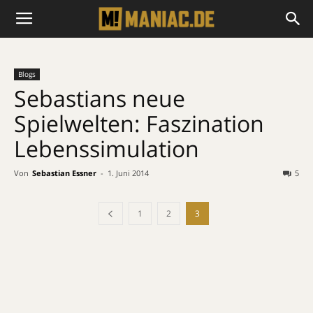
Blogs
Sebastians neue
Spielwelten: Faszination
Lebenssimulation
Von
Sebastian Essner
-
1. Juni 2014
5
1
2
3