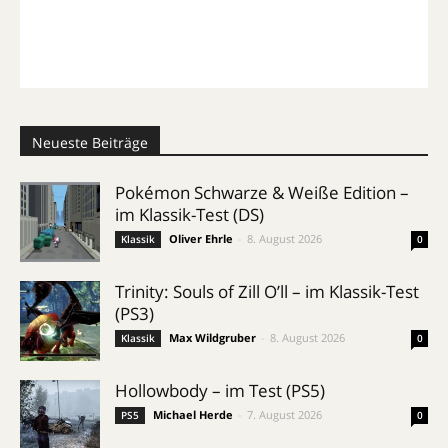
Neueste Beiträge
Pokémon Schwarze & Weiße Edition –
im Klassik-Test (DS)
Oliver Ehrle
-
8. August 2026
Klassik
0
Trinity: Souls of Zill O’ll – im Klassik-Test
(PS3)
Max Wildgruber
-
8. August 2026
Klassik
0
Hollowbody – im Test (PS5)
Michael Herde
-
7. August 2026
PS5
0