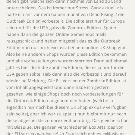
denen gibt, welche sich dann nochmal von Land zu Land
unterscheiden. Das ist immer nur Stress. Ganz aktuell z.b
hatte ich mir vor nem halben monat von Dead Rising 2 die
Outbreak Edition vorbestellt. Die sollte erst nur für Europa
sein und für die USA gabs die Zombrex Edition. Später
haben dann die ganzen Online Gameshops mails
rausgeschickt und haben mitgeteilt das es die Outbreak
Edition nun nur noch exclusiv bei nem online UK Shop gibt.
Also keine anderen Shops würden diese Edition bekommen
und alle vorbestellungen wurden storniert Dann auf einmal
gibt es hier doch die Zombrex Edition, die es ja nur für die
USA geben sollte. Hab dann also die vorbestellt und darauf
wieder ne Meldung. Die EU Version der Zombrex Edition ist
vom Inhalt abgespeckt! Und dann habe ich gestern
gesehen, wie einige Shops doch noch vorbestellungen für
die Outbreak Edition angenommen haben (welche ja
eigentlich nur noch bei diesem UK Shop exklusiv verfügbar
sein sollte), aber ich war zu spät : ( nun bleibt mir nur noch
diese abgespeckte zombrex edition übrig. Das gleiche schon
mit BlazBlue. Die ganzen verschiedenen Box Arts (das von
der EU version war kacke), in Frankreich gab es exklusiv ne