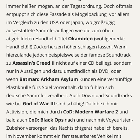
immer heißen mögen, an der Tagesordnung. Doch oftmals
entpuppt sich diese Fassade als Mogelpackung  vor allem
im Vergleich zu den USA oder Japan, wo großzügig
ausgestattete Sammlerauflagen wie die zum oben
abgebildeten Handheld-Titel
Okamiden
(wohlgemerkt:
Handheld!!!) Zockerherzen höher schlagen lassen. Wenn
hierzulande jedoch beispielsweise der famose Soundtrack
zu
Assassin’s Creed II
nicht auf einer CD beiliegt, sondern
nur in Auszügen und dazu umständlich als DVD, oder
wenn
Batman: Arkham Asylum
Kunden eine vernünftige
Plastikhülle fürs Spiel vorenthält, dann fühlen sich
deutsche Sammler veralbert. Auch Download-Soundtracks
wie bei
God of War III
sind schäbig! Da lobe ich mir
Activision, die mich durch
CoD: Modern Warfare 2
und
bald auch
CoD: Black Ops
nach und nach mit Voyeuristen-
Zubehör versorgen  das Nachtsichtgerät habe ich bereits,
im November kommt ein fernsteuerbares Vehikel mit