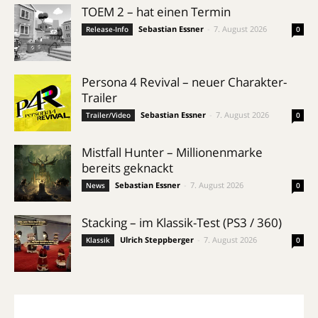
TOEM 2 – hat einen Termin
Sebastian Essner
-
7. August 2026
Release-Info
0
Persona 4 Revival – neuer Charakter-
Trailer
Sebastian Essner
-
7. August 2026
Trailer/Video
0
Mistfall Hunter – Millionenmarke
bereits geknackt
Sebastian Essner
-
7. August 2026
News
0
Stacking – im Klassik-Test (PS3 / 360)
Ulrich Steppberger
-
7. August 2026
Klassik
0