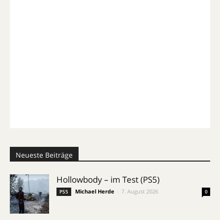
Neueste Beiträge
Hollowbody – im Test (PS5)
Michael Herde
-
7. August 2026
PS5
0