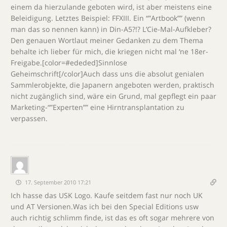
einem da hierzulande geboten wird, ist aber meistens eine
Beleidigung. Letztes Beispiel: FFXIII. Ein “”Artbook”” (wenn
man das so nennen kann) in Din-A5?!? L’Cie-Mal-Aufkleber?
Den genauen Wortlaut meiner Gedanken zu dem Thema
behalte ich lieber für mich, die kriegen nicht mal ‘ne 18er-
Freigabe.[color=#ededed]Sinnlose
Geheimschrift[/color]Auch dass uns die absolut genialen
Sammlerobjekte, die Japanern angeboten werden, praktisch
nicht zugänglich sind, wäre ein Grund, mal gepflegt ein paar
Marketing-“”Experten”” eine Hirntransplantation zu
verpassen.
17. September 2010 17:21
Ich hasse das USK Logo. Kaufe seitdem fast nur noch UK
und AT Versionen.Was ich bei den Special Editions usw
auch richtig schlimm finde, ist das es oft sogar mehrere von