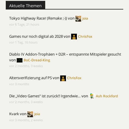
Aktuelle Themen
Tokyo Highway Racer (Remake ;-))
von
joia
vor 6 Tage, 21 hours
Games nur noch digital ab 2028
von
ChrisFox
vor 1 Tag, 16 hours
Diablo IV Addon-Trophäen + D2R – entspannte Mitspieler gesucht
von
BoC-Dread-King
vor 2 months, 3 weeks
Altersverifizierung auf PS
von
ChrisFox
vor 3 months
Die „Video Games“ ist zurück!! Irgendwie…
von
Ash Rockford
vor 2 months, 3 weeks
Kvark
von
joia
vor 3 months, 2 weeks