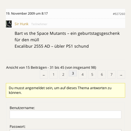
19. November 2009 um 8:17
#927260
Sir Hunk
Teilnehmer
Bart vs the Space Mutants – ein geburtstagsgeschenk
für den müll
Excalibur 2555 AD – übler PS1 schund
Ansicht von 15 Beiträgen - 31 bis 45 (von insgesamt 98)
3
←
1
2
4
5
6
7
→
Du musst angemeldet sein, um auf dieses Thema antworten zu
können.
Benutzername:
Passwort: