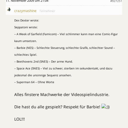
11. November 2009 um 21:04
#927251
crazymashine
Teilnehmer
Dex Dexter wrote:
Seppatoni wrote:
– A Week of Garfield (Famicom) – Viel schlimmer kann man eine Comic-Figur
kaum umsetzen.
– Barbie (NES) – Schlechte Steuerung, schlechte Grafik, schlechter Sound –
schlechtes Spiel.
– Beethovens 2nd (SNES) – Der arme Hund.
– Space Ace (SNES) – Viel zu schwer, sterben im sekundentakt, und dazu
jedesmal die unsinnige Sequenz ansehen.
– Superman 64 – Ohne Worte
Alles finstere Machwerke der Videospielindustrie.
Die hast du alle gespielt? Respekt für Barbie!
)
LOL!!!