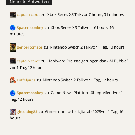
Neueste Antworten
zu
Xbox Series XS Talk
vor 7 hours, 31 minutes
captain carot
zu
Xbox Series XS Talk
vor 16 hours, 16
Spacemoonkey
minutes
zu
Nintendo Switch 2 Talk
vor 1 Tag, 10 hours
genpei tomate
zu
Hardware-Preissteigerungen dank AI Bubble?
captain carot
vor 1 Tag, 12 hours
zu
Nintendo Switch 2 Talk
vor 1 Tag, 12 hours
Fuffelpups
zu
Game-News-Plattformübergreifend
vor 1
Spacemoonkey
Tag, 12 hours
zu
Games nur noch digital ab 2028
vor 1 Tag, 16
ghostdog83
hours