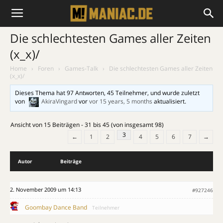
Die schlechtesten Games aller Zeiten
(x_x)/
Home
›
Foren
›
Games-Talk
›
Die schlechtesten Games aller Zeiten
(x_x)/
Dieses Thema hat 97 Antworten, 45 Teilnehmer, und wurde zuletzt
von
AkiraVingard
vor
vor 15 years, 5 months
aktualisiert.
Ansicht von 15 Beiträgen - 31 bis 45 (von insgesamt 98)
3
←
1
2
4
5
6
7
→
Autor
Beiträge
2. November 2009 um 14:13
#927246
Goombay Dance Band
Teilnehmer